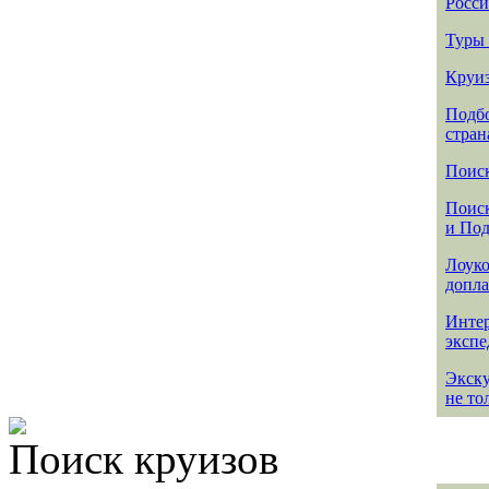
Росси
Туры 
Круиз
Подбо
стран
Поиск
Поиск
и По
Лоуко
допла
Интер
эксп
Экск
не то
Поиск круизов