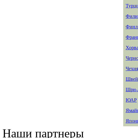
Турц
Фили
Финл
Фран
Хорв
Черн
Чехи
Швей
Шри-
ЮАР
Ямай
Япон
Наши партнеры