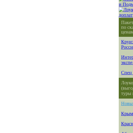
Паке
по ск
ценам
Круиз
Росс
Интер
эксп
Спец 
Лоуко
(выго
туры 
Новы
Крым
Красн