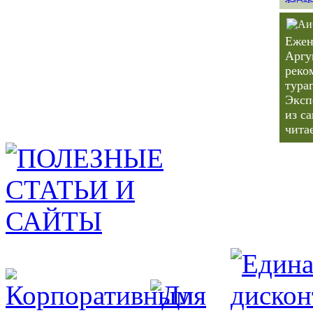
Ежен
Аргу
реко
тура
Эксп
из с
чита