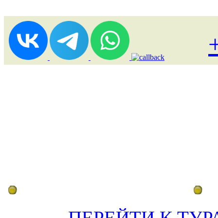
Лоукост (выгодные) туры
По
ПЕРЕЙТИ К ТУР