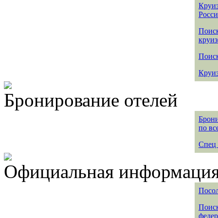
Круиз
Росс
Поис
круиз
Поиск
Круиз
Бронирование отелей
Брони
по вс
Спец 
Официальная информация 
Посол
Поиск
федер