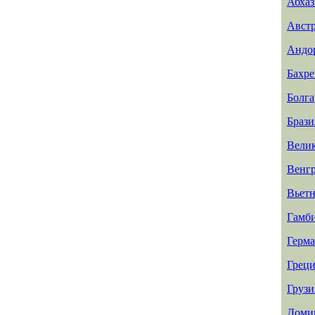
Абхаз
Авст
Андо
Бахр
Болга
Брази
Вели
Венг
Вьет
Гамб
Герм
Греци
Грузи
Доми