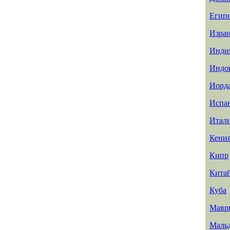
Егип
Изра
Инди
Индо
Иорд
Испа
Итал
Кени
Кипр
Кита
Куба
Мавр
Маль