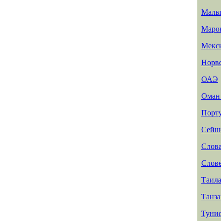
Маль
Маро
Мекс
Норв
ОАЭ
Ома
Порт
Сейш
Слов
Слов
Таил
Танз
Туни