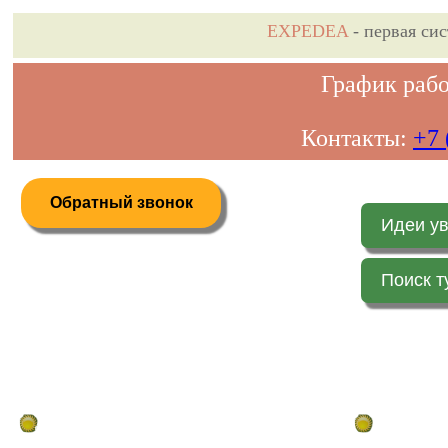
EXPEDEA
- первая си
График рабо
Контакты:
+7 
Обратный звонок
Идеи у
Поиск т
Дистанционное бронирование туров
Главная стр