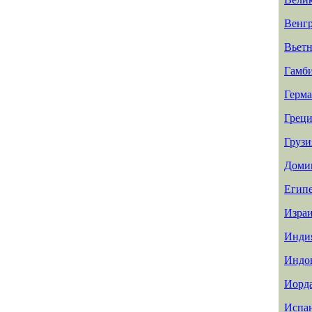
Венг
Вьет
Гамб
Герм
Греци
Грузи
Доми
Егип
Изра
Инди
Индо
Иорд
Испа