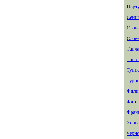
Порт
Сейш
Слов
Слов
Таил
Танз
Туни
Турц
Фили
Финл
Фран
Хорв
Черн