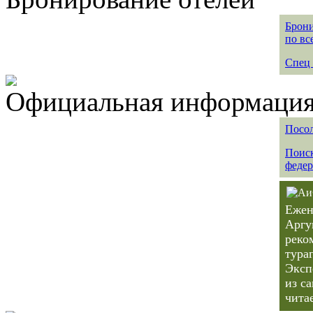
Брони
по вс
Спец 
Официальная информация 
Посол
Поиск
федер
Ежен
Аргу
реко
тура
Эксп
из с
чита