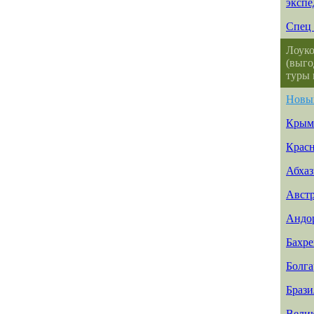
эксп
Спец 
Лоуко
(выго
туры 
Новы
Крым
Красн
Абхаз
Авст
Андо
Бахр
Болга
Брази
Вели