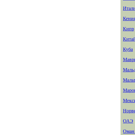
Итал
Кени
Кипр
Кита
Куба
Мавр
Маль
Маль
Маро
Мекс
Норв
ОАЭ
Ома