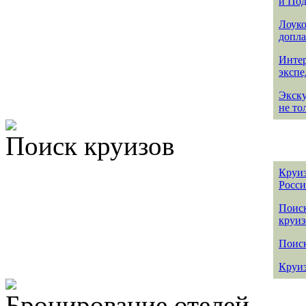
и По
Лоуко
допла
Интер
эксп
Экск
не то
Поиск круизов
Круиз
Росс
Поис
круиз
Поиск
Круиз
Бронирование отелей