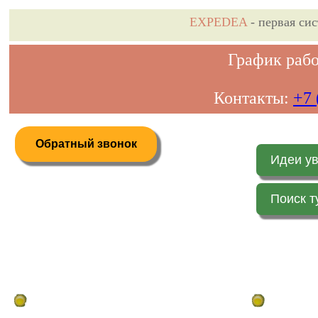
EXPEDEA
- первая си
График рабо
Контакты:
+7 
Обратный звонок
Идеи у
Поиск т
Дистанционное бронирование туров
Главная стр