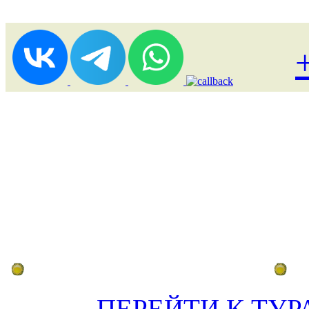
Лоукост (выгодные) туры
По
ПЕРЕЙТИ К ТУР