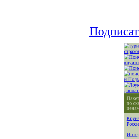
Подписат
Паке
по ск
ценам
Круиз
Росс
Интер