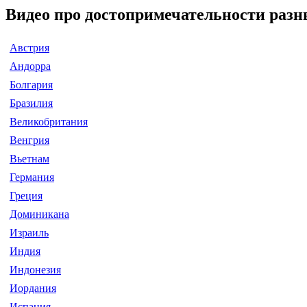
Видео про достопримечательности разн
Австрия
Андорра
Болгария
Бразилия
Великобритания
Венгрия
Вьетнам
Германия
Греция
Доминикана
Израиль
Индия
Индонезия
Иордания
Испания