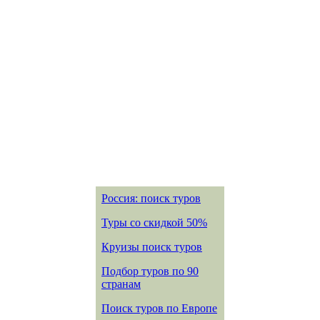
Россия: поиск туров
Туры со скидкой 50%
Круизы поиск туров
Подбор туров по 90
странам
Поиск туров по Европе