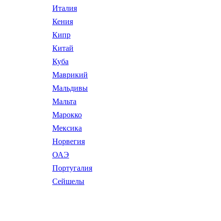
Италия
Кения
Кипр
Китай
Куба
Маврикий
Мальдивы
Мальта
Марокко
Мексика
Норвегия
ОАЭ
Португалия
Сейшелы