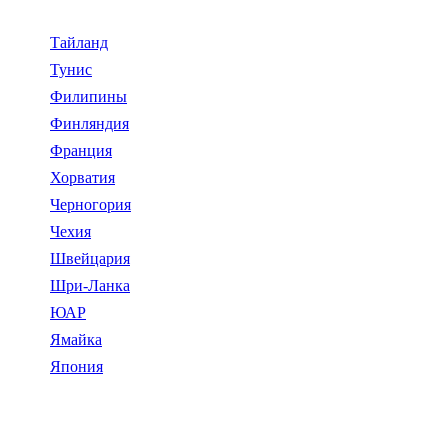
Тайланд
Тунис
Филипины
Финляндия
Франция
Хорватия
Черногория
Чехия
Швейцария
Шри-Ланка
ЮАР
Ямайка
Япония