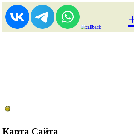
Лоукост (выгодные) туры
Карта Сайта