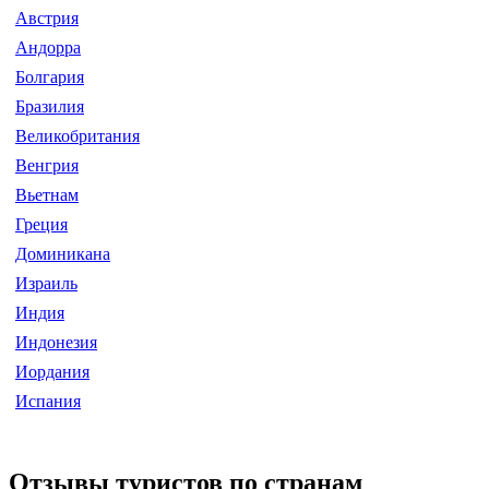
Австрия
Андорра
Болгария
Бразилия
Великобритания
Венгрия
Вьетнам
Греция
Доминикана
Израиль
Индия
Индонезия
Иордания
Испания
Отзывы туристов по странам