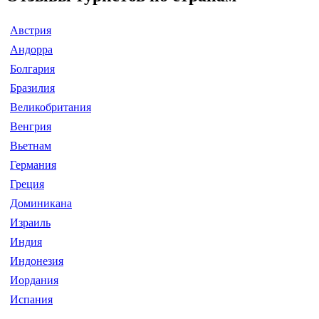
Австрия
Андорра
Болгария
Бразилия
Великобритания
Венгрия
Вьетнам
Германия
Греция
Доминикана
Израиль
Индия
Индонезия
Иордания
Испания