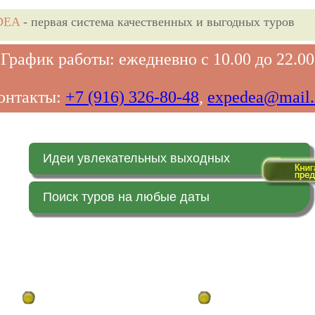
DEA
- первая система качественных и выгодных туров
График работы: ежедневно с 10.00 до 22.00
онтакты:
+7 (916) 326-80-48
,
expedea@mail.
Идеи увлекательных выходных
Поиск туров на любые даты
Главная страница
Заказ on-line (в реальн