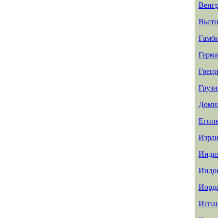
Венг
Вьет
Гамб
Герм
Греци
Грузи
Доми
Егип
Изра
Инди
Индо
Иорд
Испа