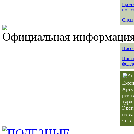
Брони
по вс
Спец 
Официальная информация 
Посол
Поиск
федер
Ежен
Аргу
реко
тура
Эксп
из с
чита