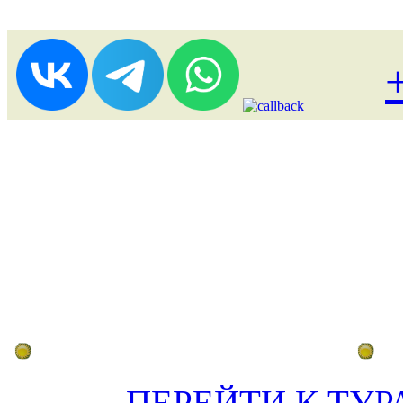
Лоукост (выгодные) туры
По
ПЕРЕЙТИ К ТУР