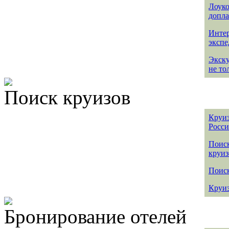
Лоуко
допла
Интер
эксп
Экск
не то
Поиск круизов
Круиз
Росс
Поис
круиз
Поиск
Круиз
Бронирование отелей