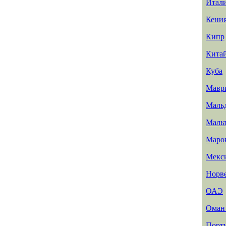
Итал
Кени
Кипр
Кита
Куба
Мавр
Маль
Маль
Маро
Мекс
Норв
ОАЭ
Ома
Порт