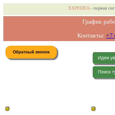
EXPEDEA
- первая си
График рабо
Контакты:
+7 
Обратный звонок
Идеи у
Поиск т
Дистанционное бронирование туров
Главная стр