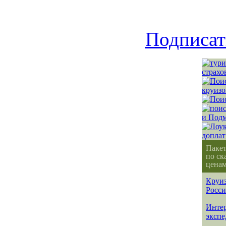
Подписат
Паке
по ск
ценам
Круиз
Росс
Интер
эксп