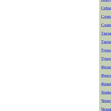
Сейш
Слов
Слов
Таил
Танз
Туни
Турц
Фили
Финл
Фран
Хорв
Черн
Чехи