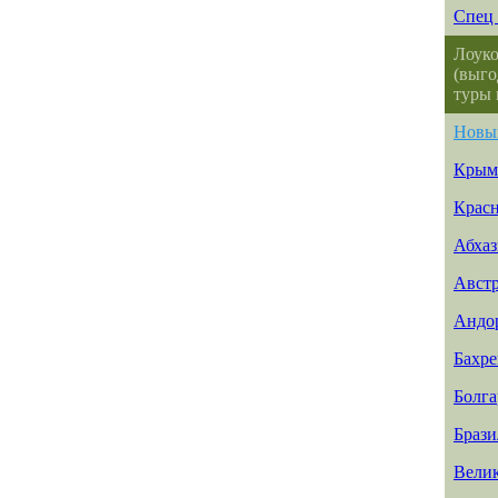
Спец 
Лоуко
(выго
туры 
Новы
Крым
Красн
Абхаз
Авст
Андо
Бахр
Болга
Брази
Вели