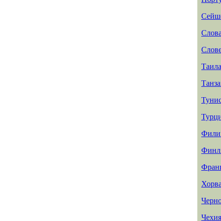
Сейш
Слов
Слов
Таил
Танз
Туни
Турц
Фили
Финл
Фран
Хорв
Черн
Чехи