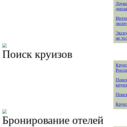
Лоуко
допла
Интер
эксп
Экск
не то
Поиск круизов
Круиз
Росс
Поис
круиз
Поиск
Круиз
Бронирование отелей