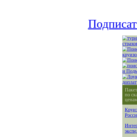
Подписат
Паке
по ск
ценам
Круиз
Росс
Интер
эксп