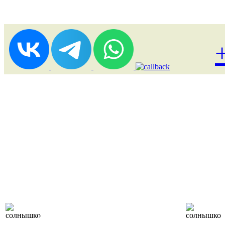
Лоукост (выгодные)
туры