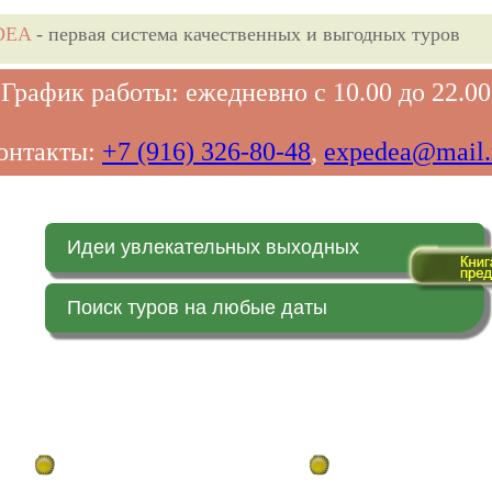
DEA
- первая система качественных и выгодных туров
График работы: ежедневно с 10.00 до 22.00
онтакты:
+7 (916) 326-80-48
,
expedea@mail.
Идеи увлекательных выходных
Поиск туров на любые даты
Главная страница
Заказ on-line (в реальн