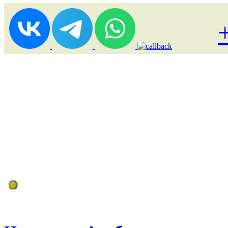
Лоукост (выгодные) туры