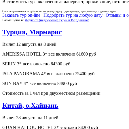
В стоимость тура включено: авиаперелет, проживание, питание,
Оплата принимается в рублях по текущему курсу туроператора, предлагающего данные туры.
Заказать тур on-line |
Подобрать тур на любую дату |
Отзывы и о
Размещено в:
Лоукост (недорогие) туры в Иорданию!
Турция, Мармарис
Вылет 12 августа на 8 дней
ANERISSA HOTEL 3* все включено 61600 руб
SERIN 3* все включено 64300 руб
ISLA PANORAMA 4* все включено 75400 руб
SUN BAY 4* все включено 84900 руб
Стоимость за 1 чел при двухместном размещении
Китай, о.Хайнань
Вылет 28 августа на 11 дней
GUAN HAI LOU HOTEL 3* завтраки 84200 руб