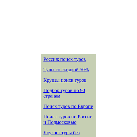
Россия: поиск туров
Туры со скидкой 50%
Круизы поиск туров
Подбор туров по 90
странам
Поиск туров по Европе
Поиск туров по России
и Подмосковью
Лоукост туры без