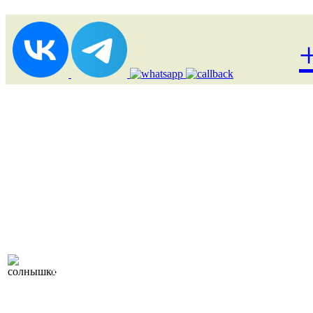
Лоукост (выгодные) туры