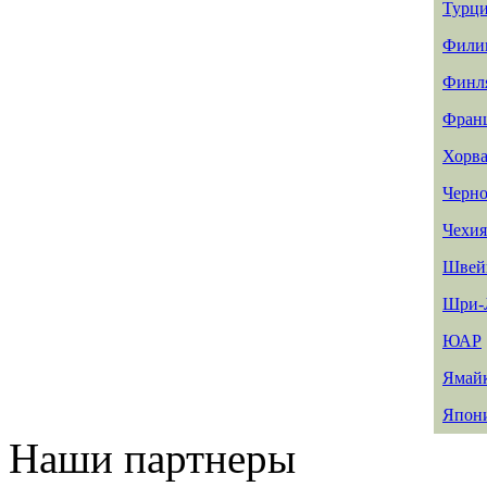
Турц
Фили
Финл
Фран
Хорва
Черно
Чехия
Швей
Шри-
ЮАР
Ямай
Япон
Наши партнеры