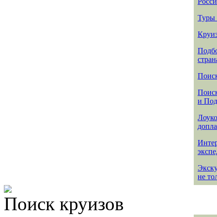
Росси
Туры 
Круиз
Подбо
стран
Поиск
Поиск
и По
Лоуко
допла
Интер
эксп
Экск
не то
Поиск круизов