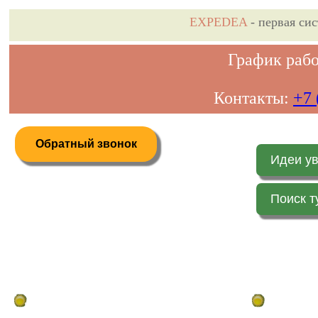
EXPEDEA
- первая си
График рабо
Контакты:
+7 
Обратный звонок
Идеи у
Поиск т
Дистанционное бронирование туров
Главная стр