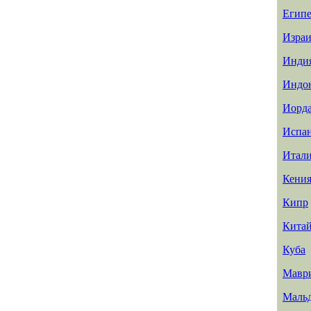
Египе
Израи
Инди
Индо
Иорд
Испа
Итал
Кени
Кипр
Кита
Куба
Мавр
Маль