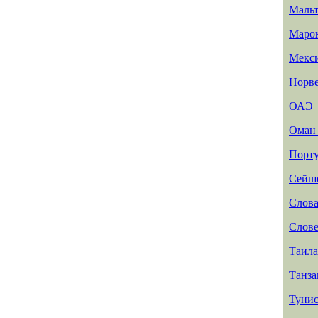
Мальт
Маро
Мекс
Норв
ОАЭ
Ома
Порту
Сейш
Слов
Слов
Таил
Танз
Туни