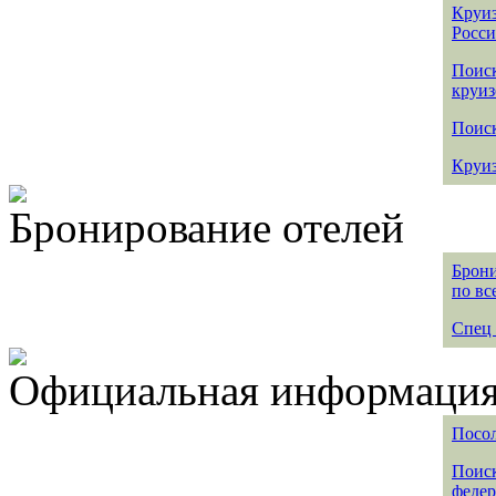
Круиз
Росс
Поис
круиз
Поиск
Круиз
Бронирование отелей
Брони
по вс
Спец 
Официальная информация 
Посол
Поиск
федер