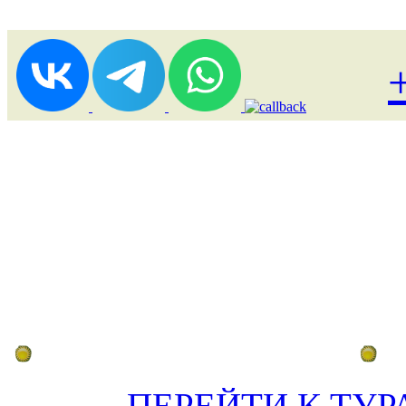
Лоукост (выгодные) туры
По
ПЕРЕЙТИ К ТУР