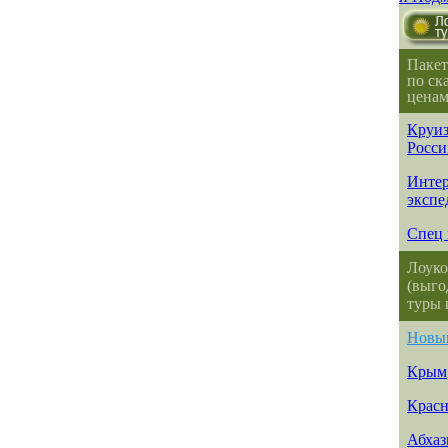
Пакет
по ск
ценам
Круиз
Росси
Интер
экспе
Спец 
Лоуко
(выго
туры 
Новы
Крым
Красн
Абхаз