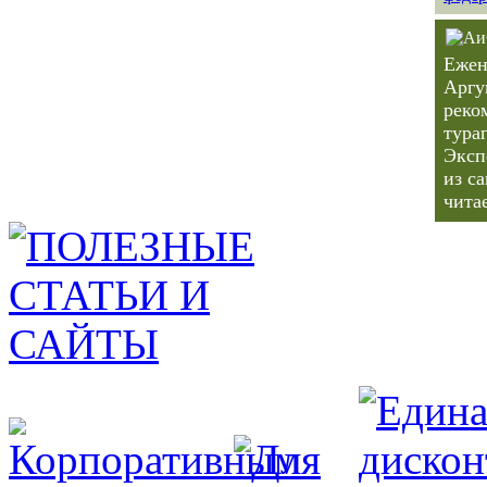
Ежен
Аргу
реко
тура
Эксп
из с
чита