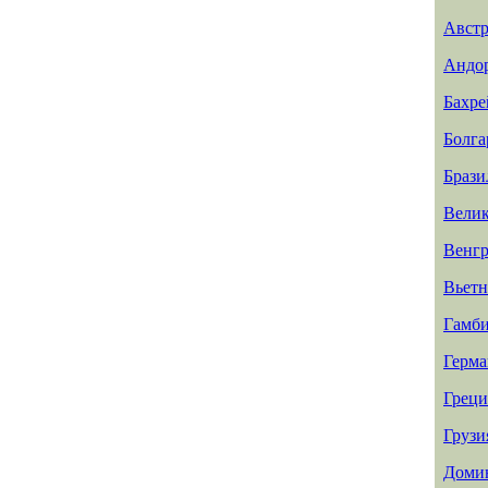
Авст
Андо
Бахр
Болга
Брази
Велик
Венг
Вьет
Гамб
Герма
Греци
Грузи
Доми