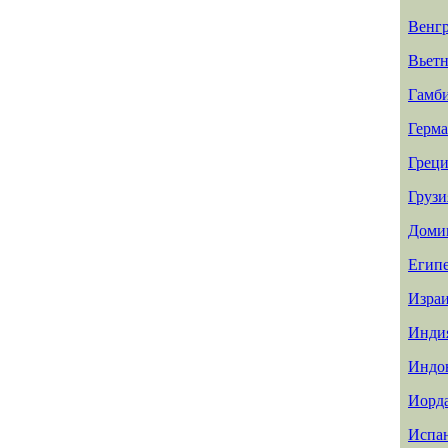
Венг
Вьет
Гамб
Герм
Греци
Грузи
Доми
Егип
Изра
Инди
Индо
Иорд
Испа