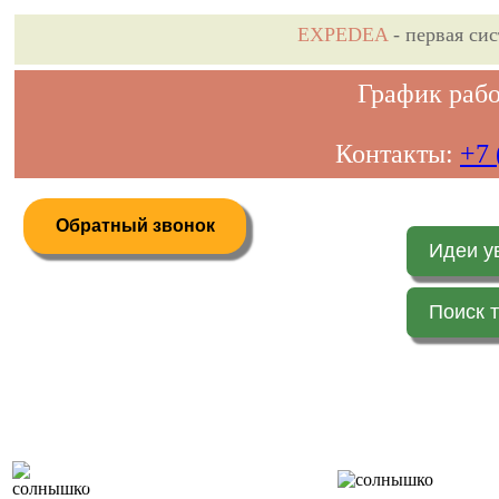
EXPEDEA
- первая си
График рабо
Контакты:
+7 
Обратный звонок
Идеи у
Поиск 
Дистанционное бронирование туров
Главная 