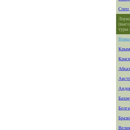
Спец 
Лоуко
(выго
туры 
Новы
Крым
Красн
Абхаз
Авст
Андо
Бахр
Болга
Брази
Вели