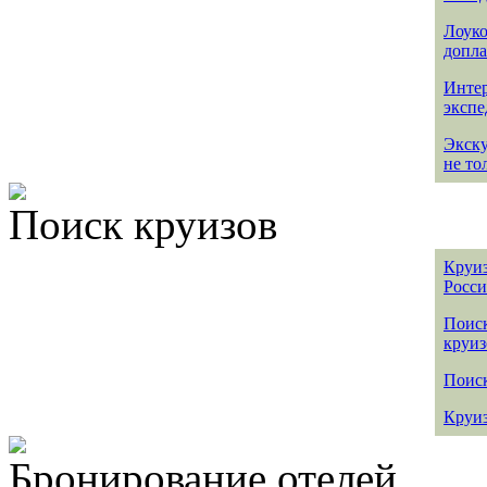
Лоуко
допла
Интер
эксп
Экск
не то
Поиск круизов
Круиз
Росс
Поис
круиз
Поиск
Круиз
Бронирование отелей