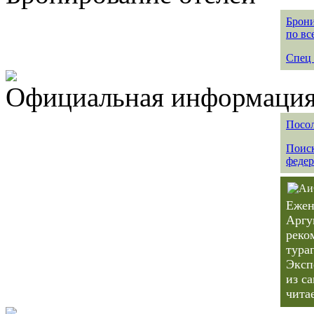
Брони
по вс
Спец 
Официальная информация 
Посол
Поиск
федер
Ежен
Аргу
реко
тура
Эксп
из с
чита