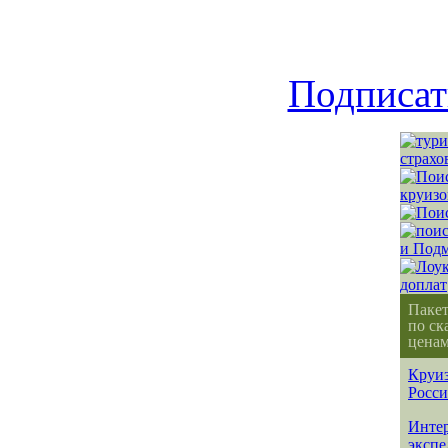
Подписат
Паке
по ск
ценам
Круиз
Росс
Интер
эксп