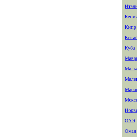
Итал
Кени
Кипр
Кита
Куба
Мавр
Маль
Маль
Маро
Мекс
Норв
ОАЭ
Ома