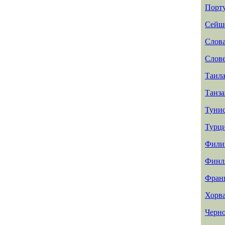
Порт
Сейш
Слов
Слов
Таил
Танз
Туни
Турц
Фили
Финл
Фран
Хорв
Черн