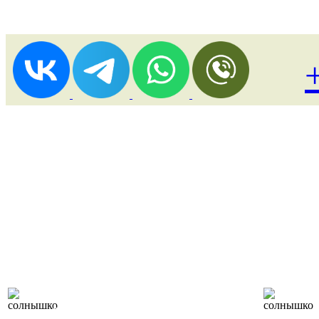
Лоукост (выгодные)
туры