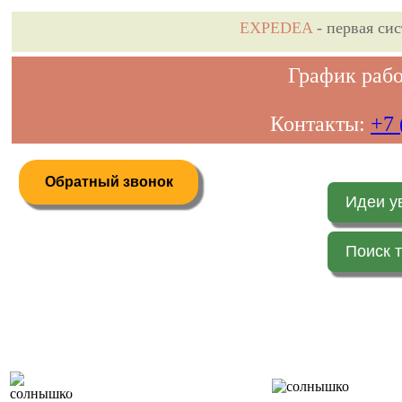
EXPEDEA
- первая си
График рабо
Контакты:
+7 
Обратный звонок
Идеи у
Поиск 
Дистанционное бронирование туров
Главная 