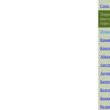
Спец 
Лоуко
(выго
туры 
Новы
Крым
Красн
Абхаз
Авст
Андо
Бахр
Болга
Брази
Вели