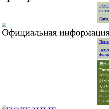
Брони
по вс
Спец 
Официальная информация 
Посол
Поиск
федер
Ежен
Аргу
реко
тура
Эксп
из с
чита