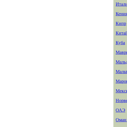
Итал
Кени
Кипр
Кита
Куба
Мавр
Маль
Маль
Маро
Мекс
Норв
ОАЭ
Ома