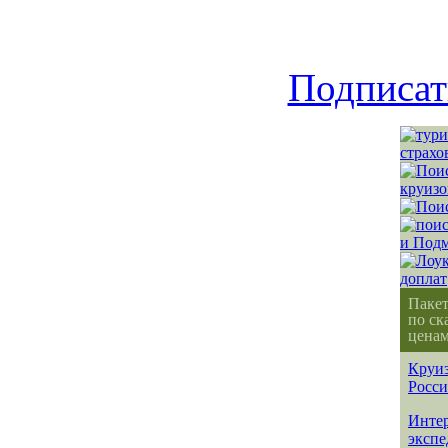
Подписат
Паке
по ск
ценам
Круиз
Росс
Интер
эксп