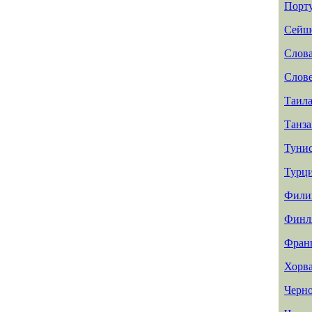
Порт
Сейш
Слов
Слов
Таил
Танз
Туни
Турц
Фили
Финл
Фран
Хорв
Черн