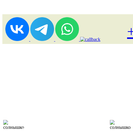
Лоукост (выгодные)
туры