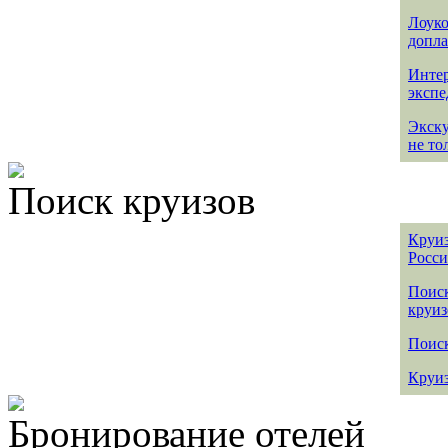
Лоуко
допла
Интер
эксп
Экск
не то
Поиск круизов
Круиз
Росс
Поис
круиз
Поиск
Круиз
Бронирование отелей