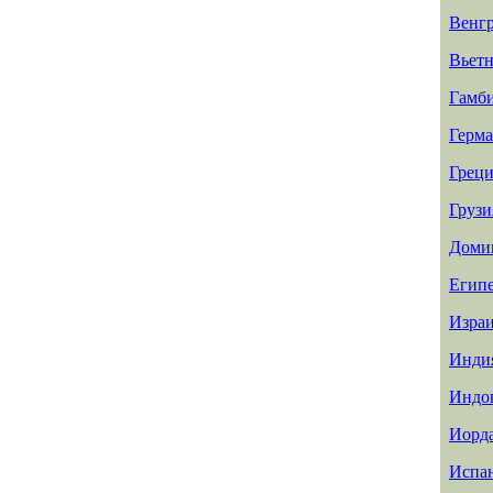
Венг
Вьет
Гамб
Герм
Греци
Грузи
Доми
Егип
Изра
Инди
Индо
Иорд
Испа