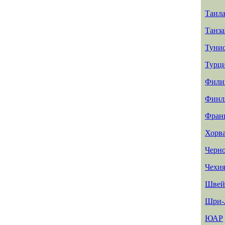
Таил
Танз
Туни
Турц
Фили
Финл
Фран
Хорв
Черн
Чехи
Швей
Шри-
ЮАР