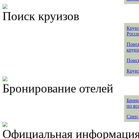
Поиск круизов
Круиз
Росс
Поис
круиз
Поиск
Круиз
Бронирование отелей
Брони
по вс
Спец 
Официальная информация 