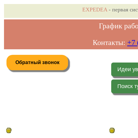
EXPEDEA
- первая си
График рабо
Контакты:
+7 
Обратный звонок
Идеи у
Поиск т
Дистанционное бронирование туров
Главная стр