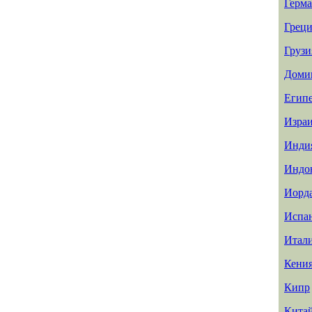
Герм
Греци
Грузи
Доми
Егип
Изра
Инди
Индо
Иорд
Испа
Итал
Кени
Кипр
Кита