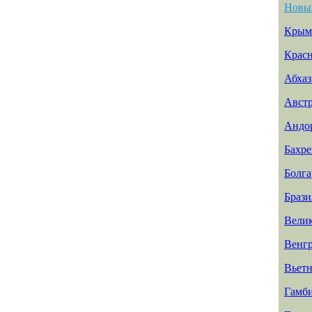
Новы
Крым
Красн
Абхаз
Авст
Андо
Бахр
Болга
Брази
Вели
Венг
Вьет
Гамб