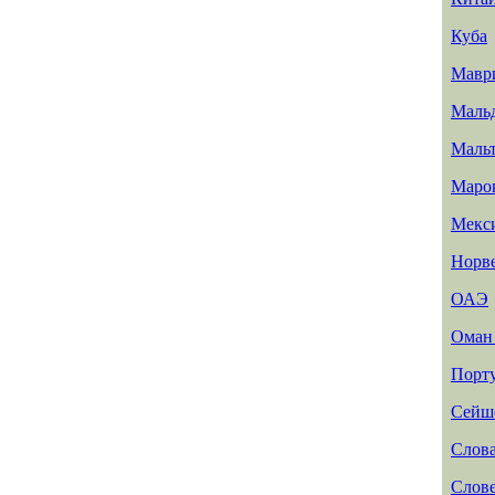
Куба
Мавр
Маль
Маль
Маро
Мекс
Норв
ОАЭ
Ома
Порт
Сейш
Слов
Слов