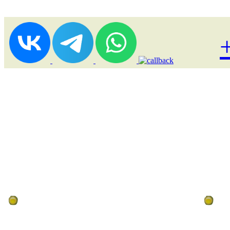
Лоукост (выгодные) туры
По