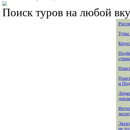
Поиск туров на любой вку
Росси
Туры 
Круиз
Подбо
стран
Поиск
Поиск
и По
Лоуко
допла
Интер
эксп
Экск
не то