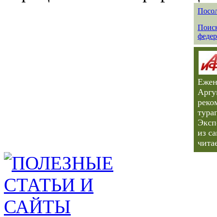
Посол
Поиск
федер
Ежен
Аргу
реко
тура
Эксп
из с
чита