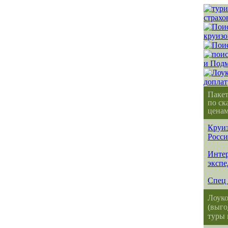
Паке
по ск
ценам
Круиз
Росс
Интер
эксп
Спец 
Лоуко
(выго
туры 