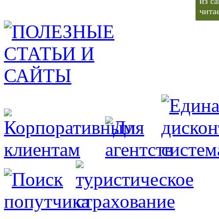
из с
чита