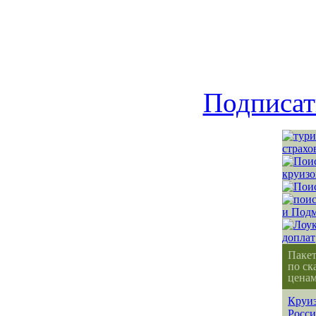
Подписат
Паке
по ск
ценам
Круиз
Росс