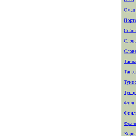
Ома
Порт
Сейш
Слов
Слов
Таил
Танз
Туни
Турц
Фили
Финл
Фран
Хорв