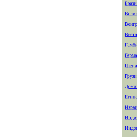
Брази
Вели
Венг
Вьет
Гамб
Герм
Греци
Грузи
Доми
Егип
Изра
Инди
Индо