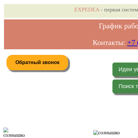
EXPEDEA
- первая систе
График рабо
Контакты:
+7 
Обратный звонок
Идеи у
Поиск 
Дистанционное бронирование туров
Главная 