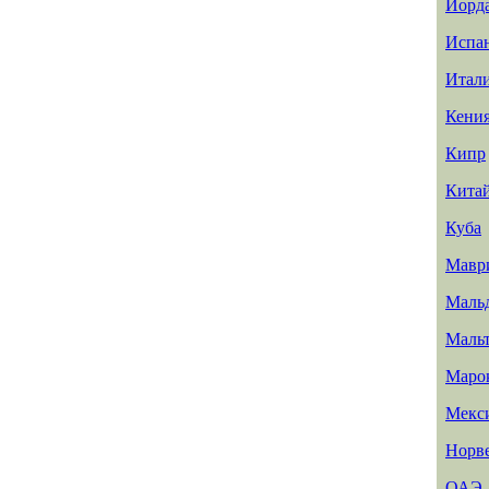
Иорд
Испа
Итал
Кени
Кипр
Кита
Куба
Мавр
Маль
Маль
Маро
Мекс
Норв
ОАЭ