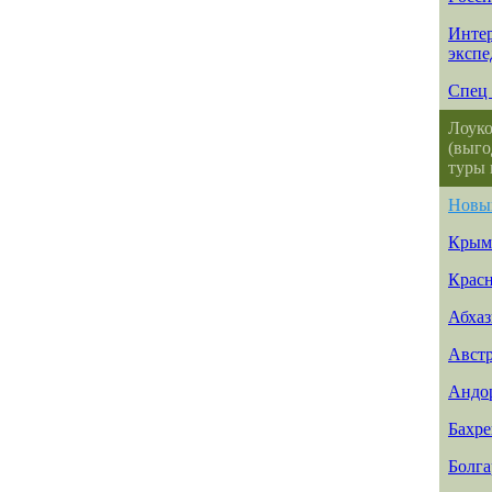
Интер
эксп
Спец 
Лоуко
(выго
туры 
Новы
Крым
Красн
Абхаз
Авст
Андо
Бахр
Болга