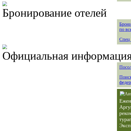
Бронирование отелей
Брони
по вс
Спец 
Официальная информация 
Посол
Поиск
федер
Ежен
Аргу
реко
тура
Эксп