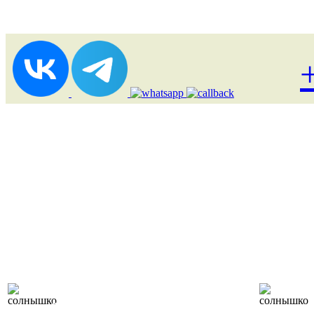
Лоукост (выгодные)
туры