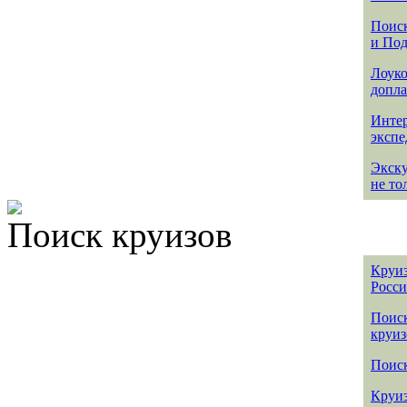
Поиск
и По
Лоуко
допла
Интер
эксп
Экск
не то
Поиск круизов
Круиз
Росс
Поис
круиз
Поиск
Круиз