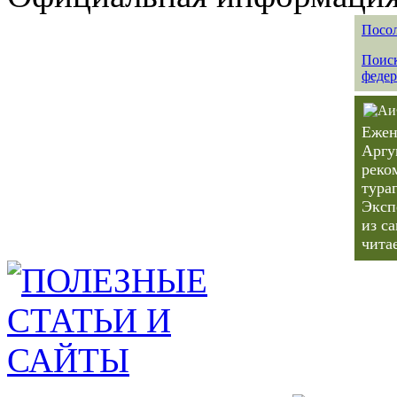
Посол
Поиск
федер
Ежен
Аргу
реко
тура
Эксп
из с
чита