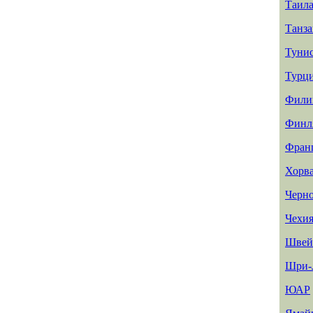
Таил
Танз
Туни
Турц
Фили
Финл
Фран
Хорв
Черн
Чехи
Швей
Шри-
ЮАР