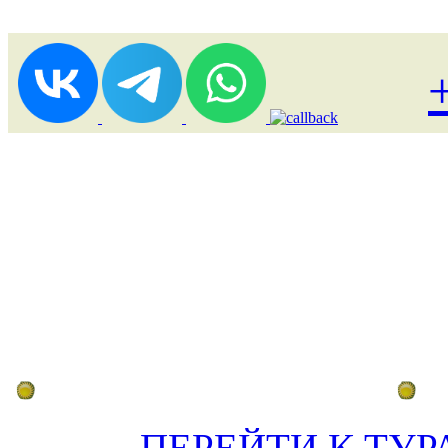
Лоукост (выгодные) туры
По
ПЕРЕЙТИ К ТУР