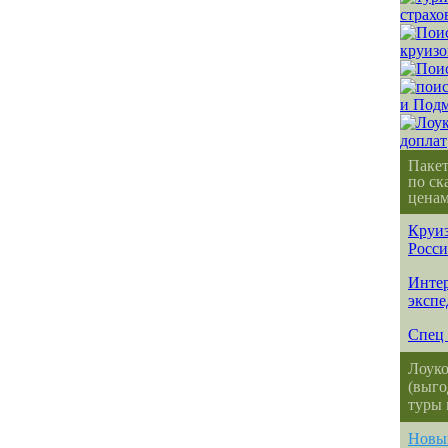
Паке
по ск
ценам
Круиз
Росс
Интер
эксп
Спец 
Лоуко
(выго
туры 
Новы