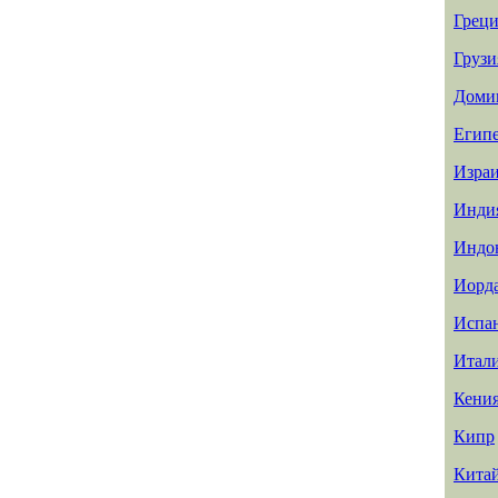
Греци
Грузи
Доми
Егип
Изра
Инди
Индо
Иорд
Испа
Итал
Кени
Кипр
Кита