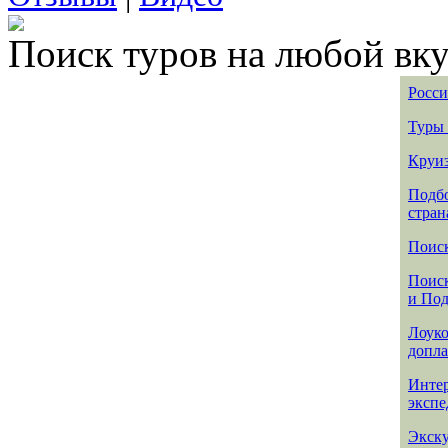
Поиск туров на любой вку
Росси
Туры 
Круиз
Подбо
стран
Поиск
Поиск
и По
Лоуко
допла
Интер
эксп
Экск