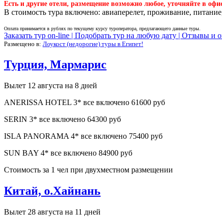
Есть и другие отели, размещение возможно любое, уточняйте в офи
В стоимость тура включено: авиаперелет, проживание, питание,
Оплата принимается в рублях по текущему курсу туроператора, предлагающего данные туры.
Заказать тур on-line |
Подобрать тур на любую дату |
Отзывы и о
Размещено в:
Лоукост (недорогие) туры в Египет!
Турция, Мармарис
Вылет 12 августа на 8 дней
ANERISSA HOTEL 3* все включено 61600 руб
SERIN 3* все включено 64300 руб
ISLA PANORAMA 4* все включено 75400 руб
SUN BAY 4* все включено 84900 руб
Стоимость за 1 чел при двухместном размещении
Китай, о.Хайнань
Вылет 28 августа на 11 дней