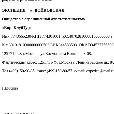
ЭКСПЕДИЯ – м. ВОЙКОВСКАЯ
Общество с ограниченной ответственностью
«
ЕвроКлубТур»
Инн 7743665230/КПП 774301001 Р.С.40702810600150000008 
К.с.30101810300000000503 БИК044583503 ОКАТО452775650
125171 РФ, г.Москва, ул.Космонавта Волкова, 3-68.
Фактический адрес: 125171 РФ, г.Москва, Ленинградское ш., 8/2
Тел.(499)150-90-85, факс: (499)150-80-57. e-mail: expedea@mail.r
Г.Москва «06» СЕНТЯ