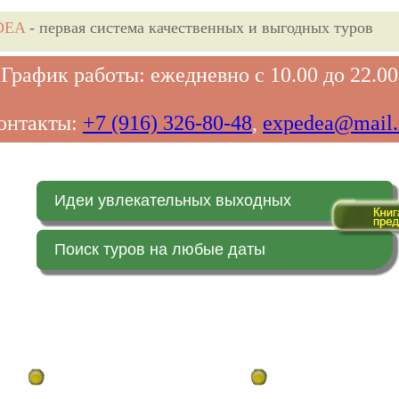
DEA
- первая система качественных и выгодных туров
График работы: ежедневно с 10.00 до 22.00
онтакты:
+7 (916) 326-80-48
,
expedea@mail.
Идеи увлекательных выходных
Поиск туров на любые даты
Главная страница
Заказ on-line (в реальн