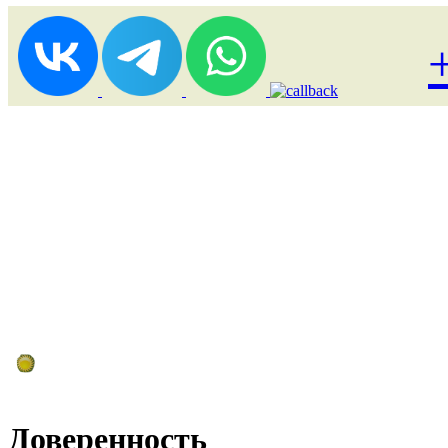
Лоукост (выгодные) туры
Доверенность