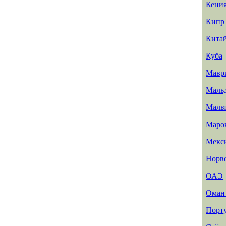
Кени
Кипр
Кита
Куба
Мавр
Маль
Маль
Маро
Мекс
Норв
ОАЭ
Ома
Порт