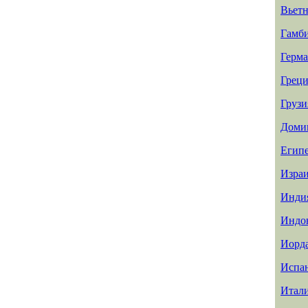
Вьет
Гамб
Герм
Греци
Грузи
Доми
Егип
Изра
Инди
Индо
Иорд
Испа
Итал