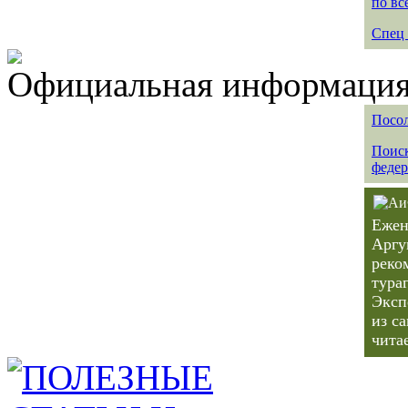
по вс
Спец 
Официальная информация 
Посол
Поиск
федер
Ежен
Аргу
реко
тура
Эксп
из с
чита