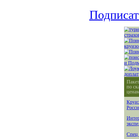
Подписат
Паке
по ск
ценам
Круиз
Росс
Интер
эксп
Спец 