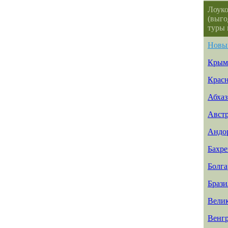
Лоуко
(выго
туры 
Новы
Крым
Красн
Абхаз
Авст
Андо
Бахр
Болга
Брази
Вели
Венг