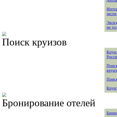
допла
Интер
эксп
Экск
не то
Поиск круизов
Круиз
Росс
Поис
круиз
Поиск
Круиз
Бронирование отелей
Брони