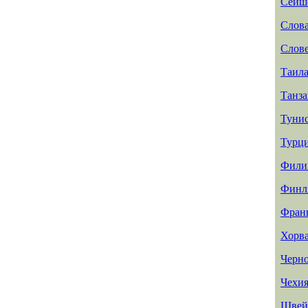
Сейш
Слов
Слов
Таил
Танз
Туни
Турц
Фили
Финл
Фран
Хорв
Черн
Чехи
Швей