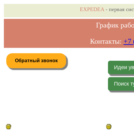
EXPEDEA
- первая си
График рабо
Контакты:
+7 
Обратный звонок
Идеи у
Поиск т
Дистанционное бронирование туров
Главная стр