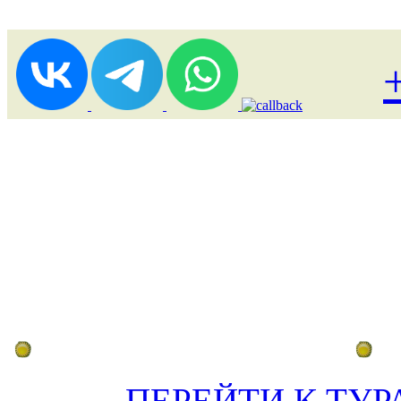
Лоукост (выгодные) туры
По
ПЕРЕЙТИ К ТУР