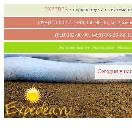
EXPEDEA
- первая лоукост система к
(499)150-80-57, (499)150-90-85, м. Вой
(910)082-00-00, (495)778-20-83 Т
Эксклюзив от Экспедии! Наша ко
Сегодня у на