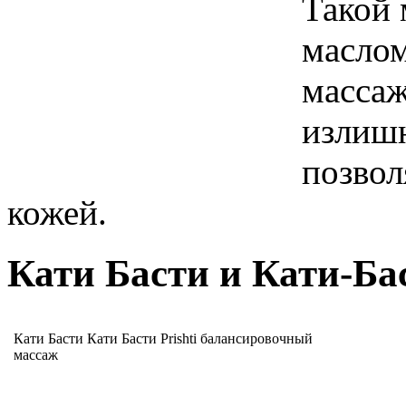
Такой 
маслом
массаж
излишн
позвол
кожей.
Кати Басти и Кати-Бас
Кати Басти Кати Басти Prishti балансировочный
массаж