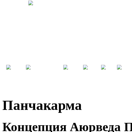
Главная
Бабаджи Mahavtar
Аюрведа
Галерея
Жилье
Инфор
Панчакарма
Концепция Аюрведа 