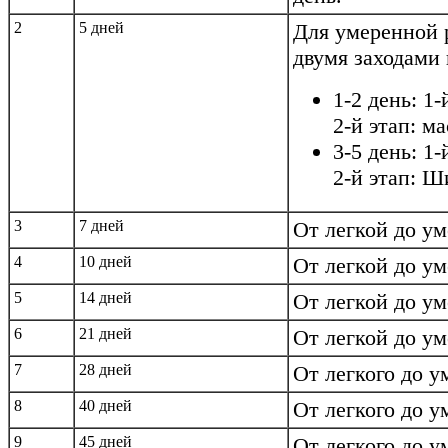
2
5 дней
Для умеренной 
двумя заходами 
1-2 день: 1
2-й этап: м
3-5 день: 1-
2-й этап: Ш
3
7 дней
От легкой до ум
4
10 дней
От легкой до ум
5
14 дней
От легкой до ум
6
21 дней
От легкой до ум
7
28 дней
От легкого до у
8
40 дней
От легкого до у
9
45 дней
От легкого до у