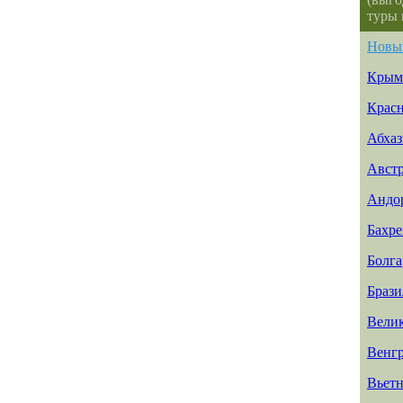
туры 
Новы
Крым
Красн
Абхаз
Авст
Андо
Бахр
Болга
Брази
Вели
Венг
Вьет