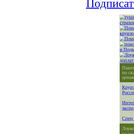
Подписат
Паке
по ск
ценам
Круиз
Росс
Интер
эксп
Спец 
Лоуко
(выго