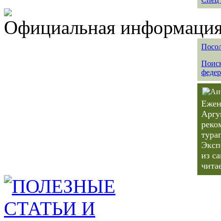
Официальная информация 
Посол
Поиск
федер
Ежен
Аргу
реко
тура
Эксп
из с
чита