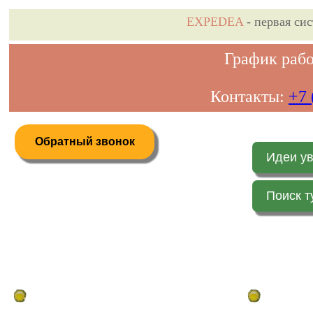
EXPEDEA
- первая си
График рабо
Контакты:
+7 
Обратный звонок
Идеи у
Поиск т
Дистанционное бронирование туров
Главная стр