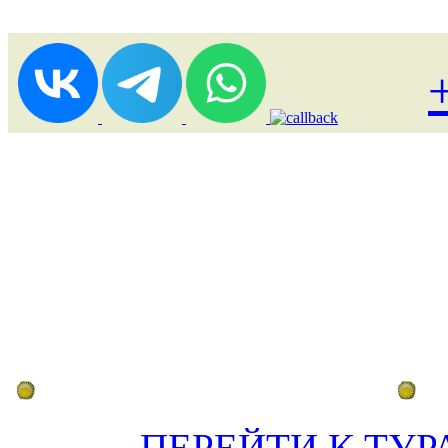
Лоукост (выгодные) туры
По
ПЕРЕЙТИ К ТУР