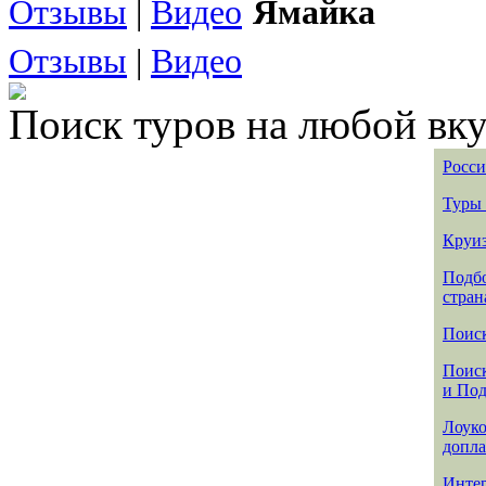
Отзывы
|
Видео
Ямайка
Отзывы
|
Видео
Поиск туров на любой вку
Росси
Туры 
Круиз
Подбо
стран
Поиск
Поиск
и По
Лоуко
допла
Интер