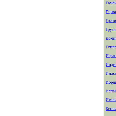
Гамб
Герм
Греци
Грузи
Доми
Егип
Изра
Инди
Индо
Иорд
Испа
Итал
Кени