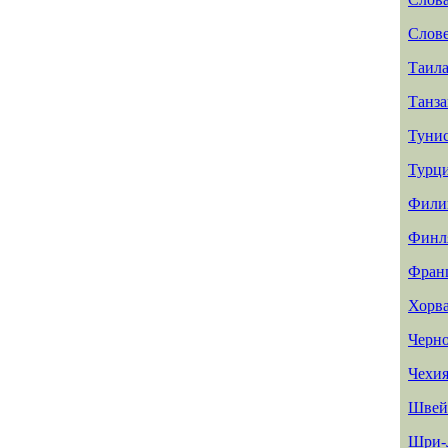
Слов
Таил
Танз
Туни
Турц
Фили
Финл
Фран
Хорв
Черн
Чехи
Швей
Шри-