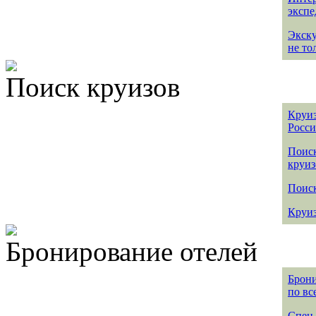
эксп
Экск
не то
Поиск круизов
Круиз
Росс
Поис
круиз
Поиск
Круиз
Бронирование отелей
Брони
по вс
Спец 