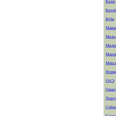
Кипр
Кита
Куба
Мавр
Маль
Маль
Маро
Мекс
Норв
ОАЭ
Ома
Порт
Сейш
Слов