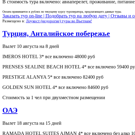
В стоимость тура включено: авиаперелет, проживание, питание,
Оплата принимается в рублях по текущему курсу туроператора, предлагающего данные туры.
Заказать тур on-line |
Подобрать тур на любую дату |
Отзывы и о
Размещено в:
Лоукост (недорогие) туры во Вьетнам!
Турция, Анталийское побережье
Вылет 10 августа на 8 дней
IMEROS HOTEL 3* все включено 48000 руб
PRENSES SEALINE BEACH HOTEL 4* все включено 59400 ру
PRESTIGE ALANYA 5* все включено 82400 руб
GOLDEN SUN HOTEL 4* все включено 84600 руб
Стоимость за 1 чел при двухместном размещении
ОАЭ
Вылет 18 августа на 15 дней
RAMADA HOTEL SUITES AJMAN 4* все включено без алко 10