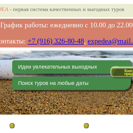
DEA
- первая система качественных и выгодных туров
График работы: ежедневно с 10.00 до 22.00
онтакты:
+7 (916) 326-80-48
,
expedea@mail.
Идеи увлекательных выходных
Поиск туров на любые даты
Главная страница
Заказ on-line (в реальн