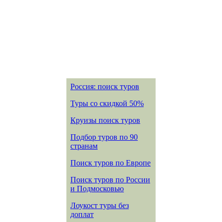
Россия: поиск туров
Туры со скидкой 50%
Круизы поиск туров
Подбор туров по 90
странам
Поиск туров по Европе
Поиск туров по России
и Подмосковью
Лоукост туры без
доплат