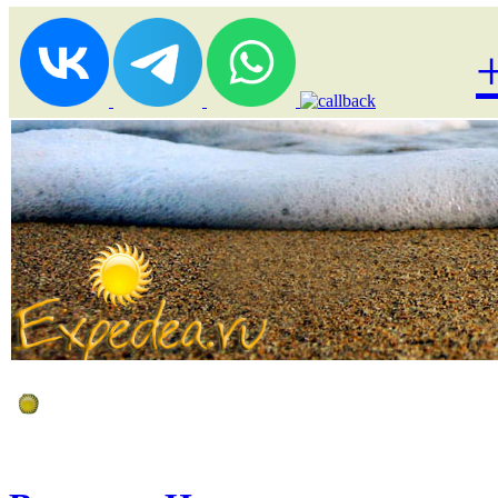
Лоукост (выгодные) туры