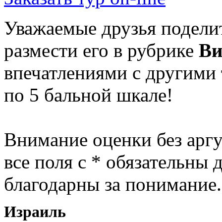
Уважаемые друзья подели
размести его в рубрике
Ви
впечатлениями с другими 
по 5 бальной шкале!
Внимание оценки без арг
все поля с * обязательны 
благодарны за понимание.
Израиль