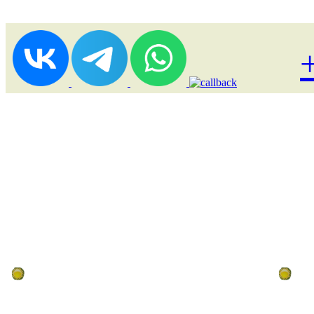
Лоукост (выгодные) туры
По