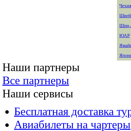
Чехи
Швей
Шри-
ЮАР
Ямай
Япон
Наши партнеры
Все партнеры
Наши сервисы
Бесплатная доставка ту
Авиабилеты на чартеры