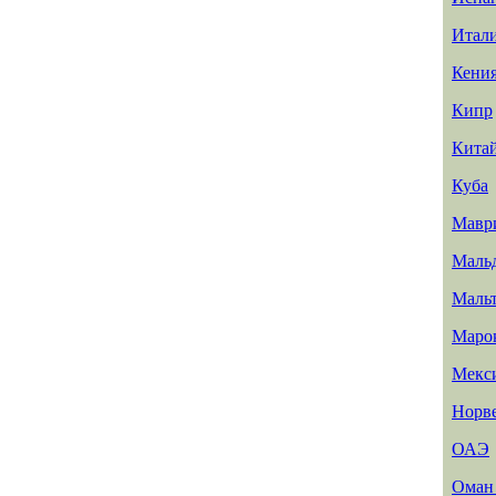
Итал
Кени
Кипр
Кита
Куба
Мавр
Маль
Маль
Маро
Мекс
Норв
ОАЭ
Ома