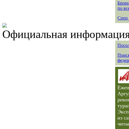
Брони
по вс
Спец 
Официальная информация 
Посол
Поиск
федер
Ежен
Аргу
реко
тура
Эксп
из с
чита