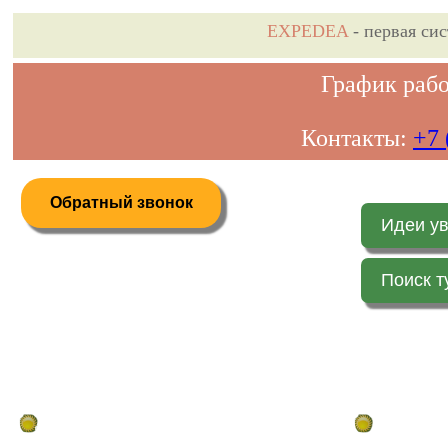
EXPEDEA
- первая си
График рабо
Контакты:
+7 
Обратный звонок
Идеи у
Поиск т
Дистанционное бронирование туров
Главная стр