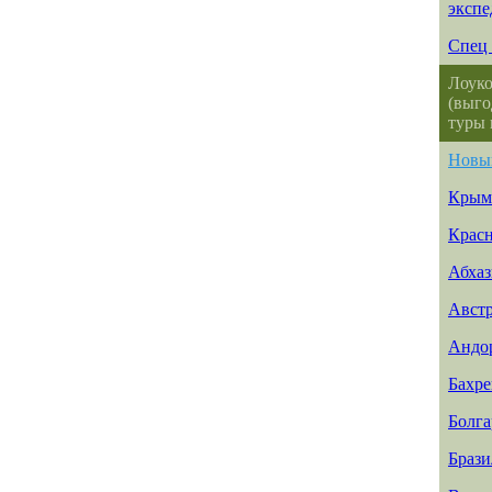
эксп
Спец 
Лоуко
(выго
туры 
Новы
Крым
Красн
Абхаз
Авст
Андо
Бахр
Болга
Брази