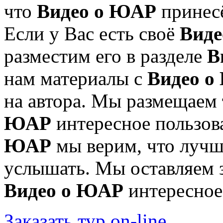
что
Видео о ЮАР
принес
Если у Вас есть своё
Виде
разместим его в разделе
В
нам материалы с
Видео 
на автора. Мы размещаем 
ЮАР
интересное пользов
ЮАР
мы верим, что лучше
услышать. Мы оставляем 
Видео о ЮАР
интересное 
Заказать тур on-line