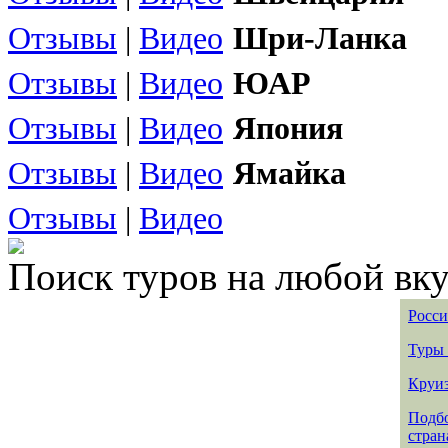
Отзывы
|
Видео
Шри-Ланка
Отзывы
|
Видео
ЮАР
Отзывы
|
Видео
Япония
Отзывы
|
Видео
Ямайка
Отзывы
|
Видео
Поиск туров на любой вку
Росси
Туры 
Круиз
Подбо
стран