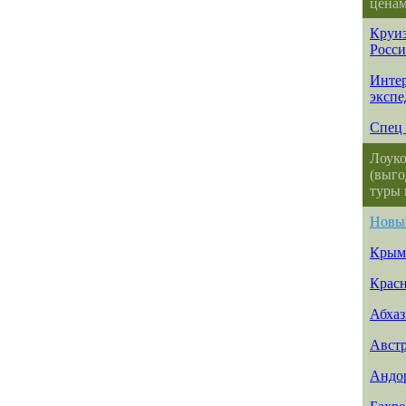
ценам
Круиз
Росс
Интер
эксп
Спец 
Лоуко
(выго
туры 
Новы
Крым
Красн
Абхаз
Авст
Андо