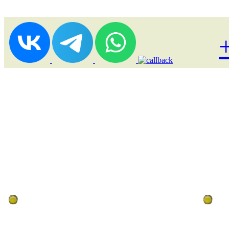
Лоукост (выгодные) туры
По