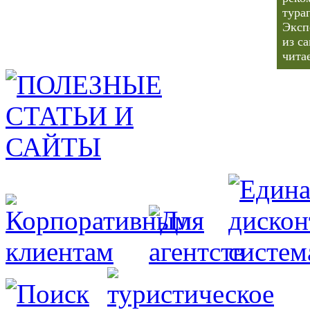
тура
Эксп
из с
чита