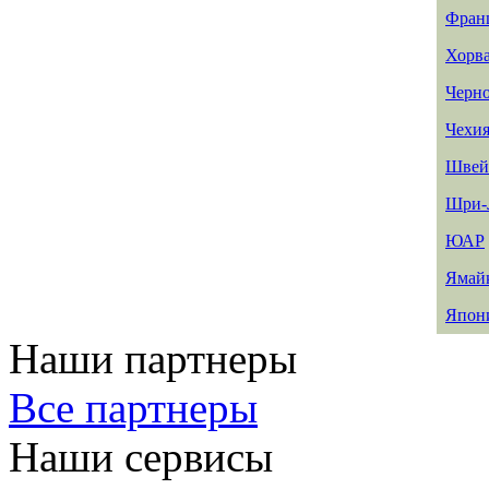
Фран
Хорв
Черн
Чехи
Швей
Шри-
ЮАР
Ямай
Япон
Наши партнеры
Все партнеры
Наши сервисы