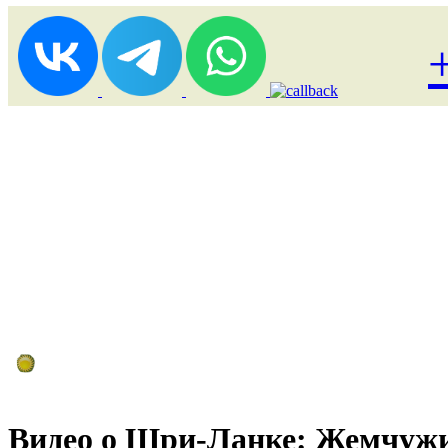
Лоукост (выгодные) туры
Видео о Шри-Ланке: Жемчужи