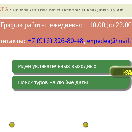
DEA
- первая система качественных и выгодных туров
График работы: ежедневно с 10.00 до 22.00
онтакты:
+7 (916) 326-80-48
,
expedea@mail.
Идеи увлекательных выходных
Поиск туров на любые даты
Главная страница
Заказ on-line (в реальн