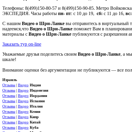
Телефоны: 8(499)150-80-57 и 8(499)150-90-85. Метро Войковск
ЭКСПЕДИЯ. Часы работы
пн- пт
: с 10 до 19,
сб:
с 11 до 16,
вс:
С нашим
Видео о Шри-Ланке
вы отправитесь в виртуальный т
надеемся,что
Видео о Шри-Ланке
поможет Вам в планировании
материалы с
Видео о Шри-Ланке
публикуются с разрешения ав
Заказать тур on-line
Уважаемые друзья поделитесь своим
Видео о Шри-Ланке
, а м
шкале!
Внимание оценки без аргументации не публикуются — все поля
Израиль
Отзывы
|
Видео
Индия
Отзывы
|
Видео
Индонезия
Отзывы
|
Видео
Иордания
Отзывы
|
Видео
Испания
Отзывы
|
Видео
Италия
Отзывы
|
Видео
Кения
Отзывы
|
Видео
Кипр
Отзывы
|
Видео
Китай
Отзывы
|
Видео
Куба