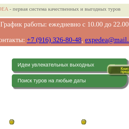
DEA
- первая система качественных и выгодных туров
График работы: ежедневно с 10.00 до 22.00
онтакты:
+7 (916) 326-80-48
,
expedea@mail.
Идеи увлекательных выходных
Поиск туров на любые даты
Главная страница
Заказ on-line (в реальн