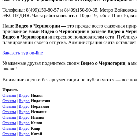
Телефоны: 8(499)150-80-57 и 8(499)150-90-85. Метро Войковск
ЭКСПЕДИЯ. Часы работы
пн- пт
: с 10 до 19,
сб:
с 11 до 16,
вс:
Наше
Видео о Черногории —
это прежде всего сказочная прир
присланное Вами
Видео о Черногории
в разделе
Видео о Черн
Видео о Черногории
интересное пользователям сети. Публику
планировании своего отпуска. Администрация сайта оставляет
Заказать тур on-line
Уважаемые друзья поделитесь своим
Видео о Черногории
, а м
шкале!
Внимание оценки без аргументации не публикуются — все поля
Израиль
Отзывы
|
Видео
Индия
Отзывы
|
Видео
Индонезия
Отзывы
|
Видео
Иордания
Отзывы
|
Видео
Испания
Отзывы
|
Видео
Италия
Отзывы
|
Видео
Кения
Отзывы
|
Видео
Кипр
Отзывы
|
Видео
Китай