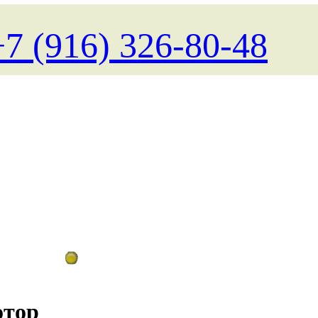
+7 (916) 326-80-48
Поиск туров на любые даты
отор