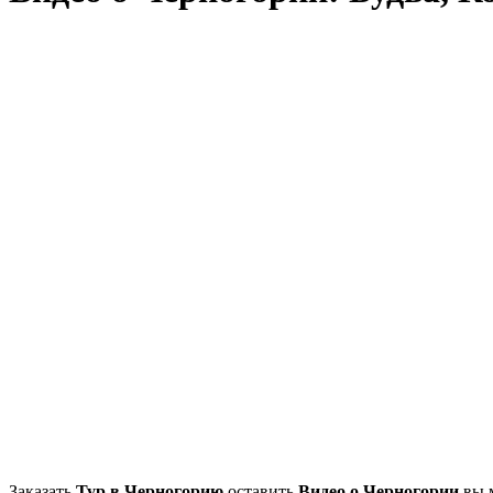
Заказать
Тур в Черногорию
оставить
Видео о Черногории
вы м