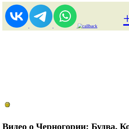
Лоукост (выгодные) туры
Видео о Черногории: Будва, К