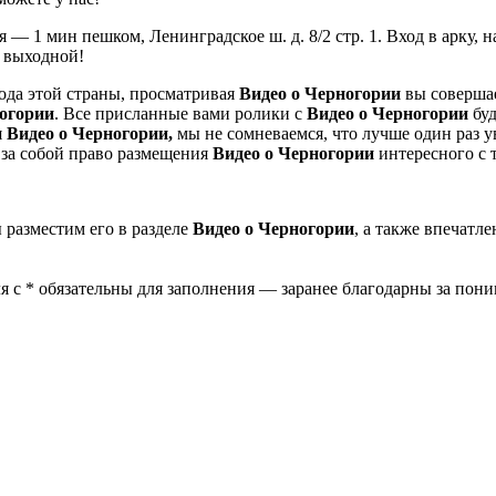
ая — 1 мин пешком, Ленинградское ш. д. 8/2 стр. 1. Вход в арк
выходной!
ода этой страны, просматривая
Видео о Черногории
вы совершае
огории
. Все присланные вами ролики с
Видео о Черногории
буд
я
Видео о Черногории,
мы не сомневаемся, что лучше один раз у
 за собой право размещения
Видео о Черногории
интересного с 
ы разместим его в разделе
Видео о Черногории
, а также впечатл
 с * обязательны для заполнения — заранее благодарны за пони