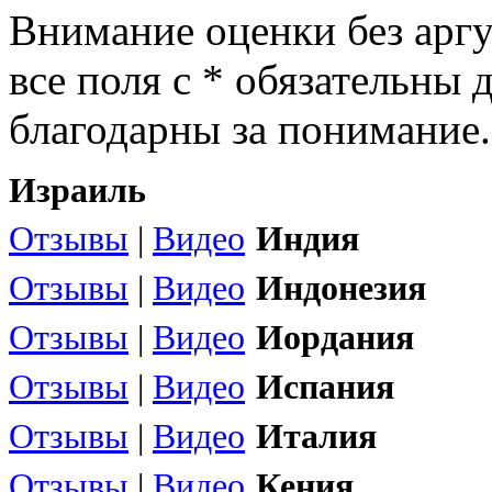
Внимание оценки без арг
все поля с * обязательны 
благодарны за понимание.
Израиль
Отзывы
|
Видео
Индия
Отзывы
|
Видео
Индонезия
Отзывы
|
Видео
Иордания
Отзывы
|
Видео
Испания
Отзывы
|
Видео
Италия
Отзывы
|
Видео
Кения