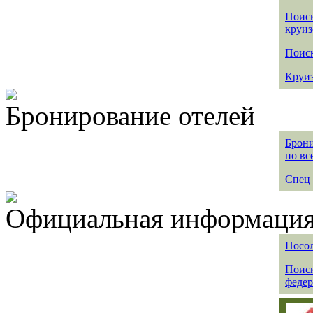
Поис
круиз
Поиск
Круиз
Бронирование отелей
Брони
по вс
Спец 
Официальная информация 
Посол
Поиск
федер