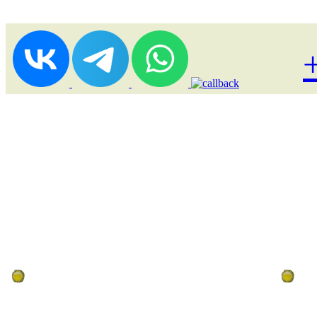
Лоукост (выгодные) туры
По