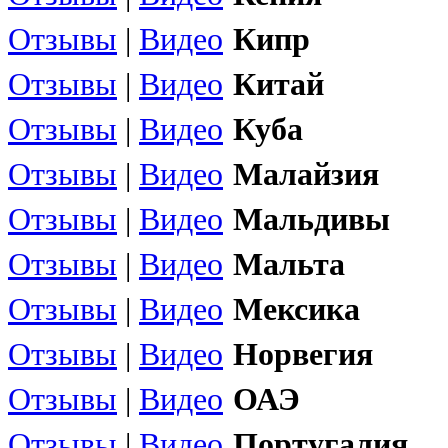
Отзывы
|
Видео
Кипр
Отзывы
|
Видео
Китай
Отзывы
|
Видео
Куба
Отзывы
|
Видео
Малайзия
Отзывы
|
Видео
Мальдивы
Отзывы
|
Видео
Мальта
Отзывы
|
Видео
Мексика
Отзывы
|
Видео
Норвегия
Отзывы
|
Видео
ОАЭ
Отзывы
|
Видео
Португалия