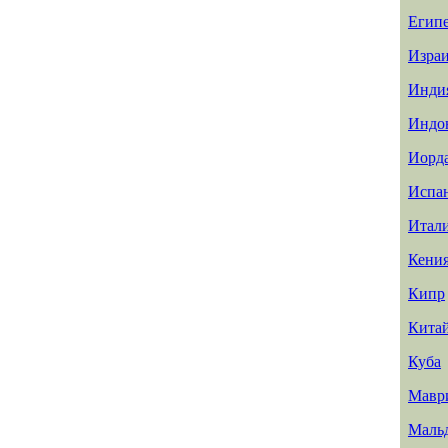
Егип
Изра
Инди
Индо
Иорд
Испа
Итал
Кени
Кипр
Кита
Куба
Мавр
Маль