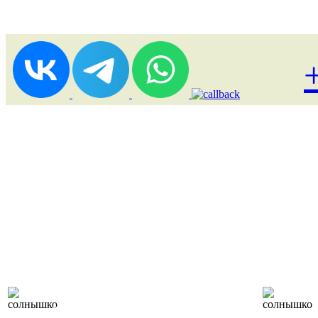
Лоукост (выгодные)
туры