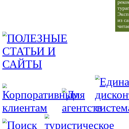
реко
тура
Эксп
из с
чита