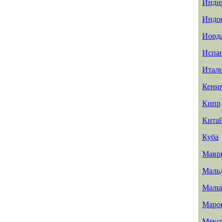
Инди
Индо
Иорд
Испа
Итал
Кени
Кипр
Кита
Куба
Мавр
Маль
Маль
Маро
Мекс