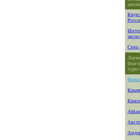
ценам
Круиз
Росс
Интер
эксп
Спец 
Лоуко
(выго
туры 
Новы
Крым
Красн
Абхаз
Авст
Андо