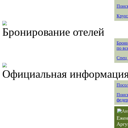
Поиск
Круиз
Бронирование отелей
Брони
по вс
Спец 
Официальная информация 
Посол
Поиск
федер
Ежен
Аргу