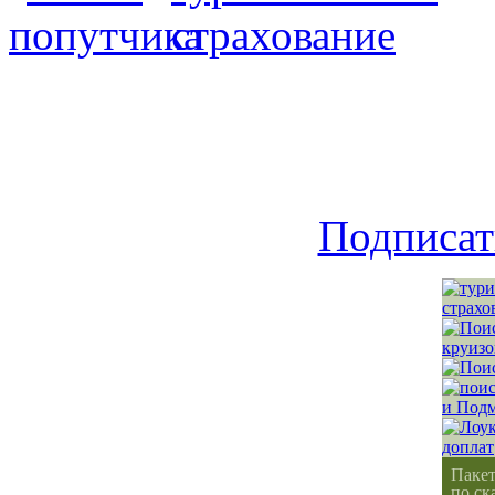
Подписат
Паке
по ск