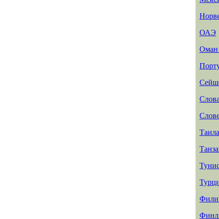
Норв
ОАЭ
Ома
Порт
Сейш
Слов
Слов
Таил
Танз
Туни
Турц
Фили
Финл