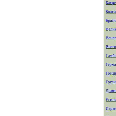
Бахр
Болга
Брази
Вели
Венг
Вьет
Гамб
Герм
Греци
Грузи
Доми
Егип
Изра