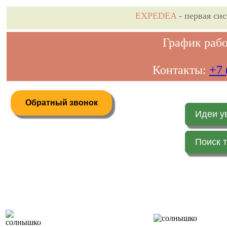
EXPEDEA
- первая си
График рабо
Контакты:
+7 
Обратный звонок
Идеи у
Поиск 
Дистанционное бронирование туров
Главная 