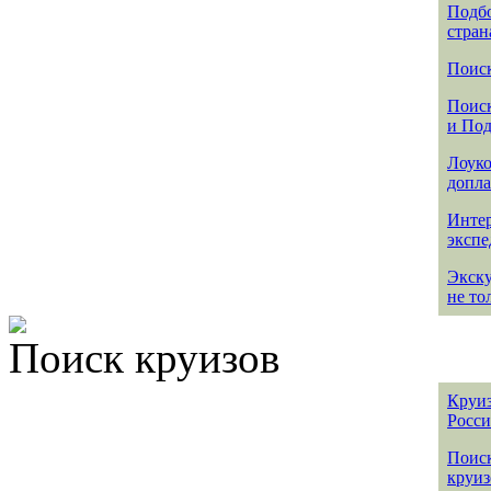
Подбо
стран
Поиск
Поиск
и По
Лоуко
допла
Интер
эксп
Экск
не то
Поиск круизов
Круиз
Росс
Поис
круиз