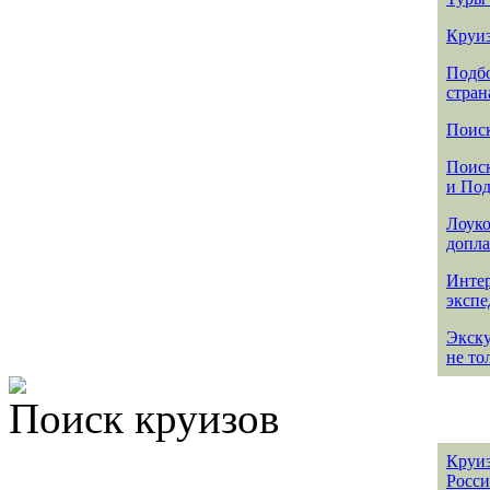
Круиз
Подбо
стран
Поиск
Поиск
и По
Лоуко
допла
Интер
эксп
Экск
не то
Поиск круизов
Круиз
Росс