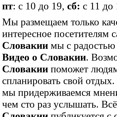
пт
: с 10 до 19,
сб:
с 11 до
Мы размещаем только кач
интересное посетителям с
Словакии
мы с радостью 
Видео о Словакии
. Возм
Словакии
поможет людям
спланировать свой отдых
мы придерживаемся мнени
чем сто раз услышать. Вс
Словакии
публикуется с 