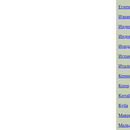
Егип
Изра
Инди
Индо
Иорд
Испа
Итал
Кени
Кипр
Кита
Куба
Мавр
Маль