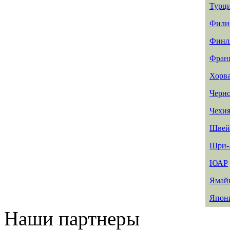
Турц
Фили
Финл
Фран
Хорв
Черн
Чехи
Швей
Шри-
ЮАР
Ямай
Япон
Наши партнеры