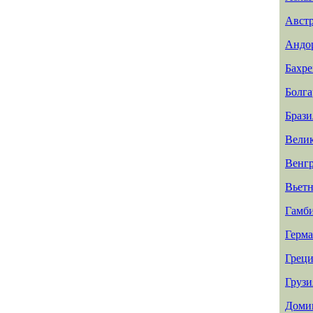
Авст
Андо
Бахр
Болга
Брази
Вели
Венг
Вьет
Гамб
Герм
Греци
Грузи
Доми