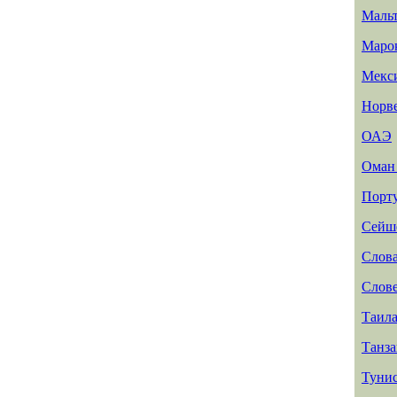
Маль
Маро
Мекс
Норв
ОАЭ
Ома
Порт
Сейш
Слов
Слов
Таил
Танз
Туни