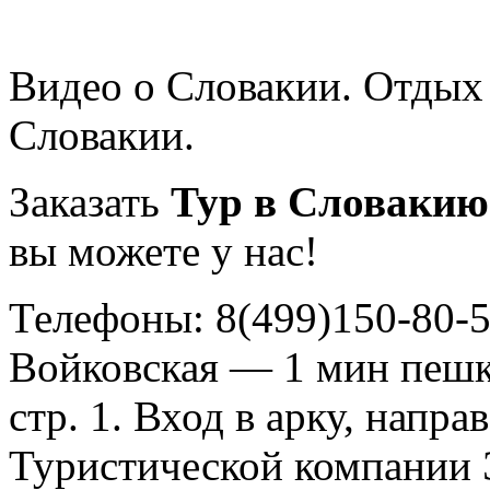
Видео о Словакии. Отдых 
Словакии.
Заказать
Тур в Словакию
вы можете у нас!
Телефоны: 8(499)150-80-5
Войковская — 1 мин пешко
стр. 1. Вход в арку, нап
Туристической компани