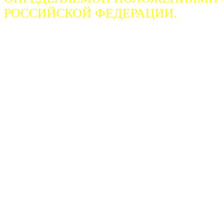
РОССИЙСКОЙ ФЕДЕРАЦИИ.