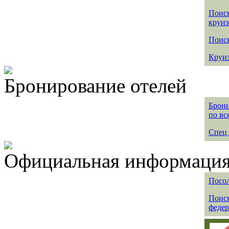
Поис
круиз
Поиск
Круиз
Бронирование отелей
Брони
по вс
Спец 
Официальная информация 
Посол
Поиск
федер