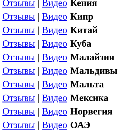
Отзывы
|
Видео
Кения
Отзывы
|
Видео
Кипр
Отзывы
|
Видео
Китай
Отзывы
|
Видео
Куба
Отзывы
|
Видео
Малайзия
Отзывы
|
Видео
Мальдивы
Отзывы
|
Видео
Мальта
Отзывы
|
Видео
Мексика
Отзывы
|
Видео
Норвегия
Отзывы
|
Видео
ОАЭ