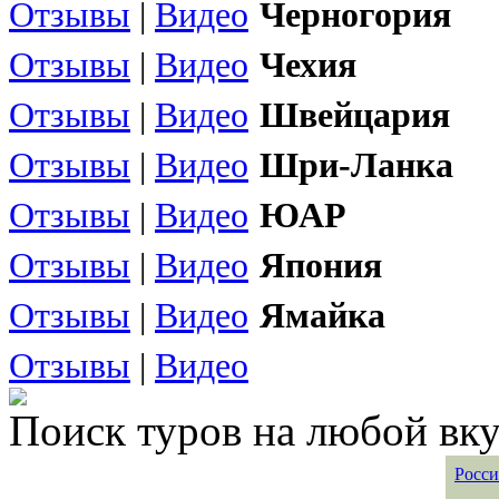
Отзывы
|
Видео
Черногория
Отзывы
|
Видео
Чехия
Отзывы
|
Видео
Швейцария
Отзывы
|
Видео
Шри-Ланка
Отзывы
|
Видео
ЮАР
Отзывы
|
Видео
Япония
Отзывы
|
Видео
Ямайка
Отзывы
|
Видео
Поиск туров на любой вку
Росси