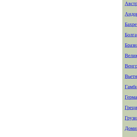
Авст
Андо
Бахр
Болга
Брази
Вели
Венг
Вьет
Гамб
Герм
Греци
Грузи
Доми