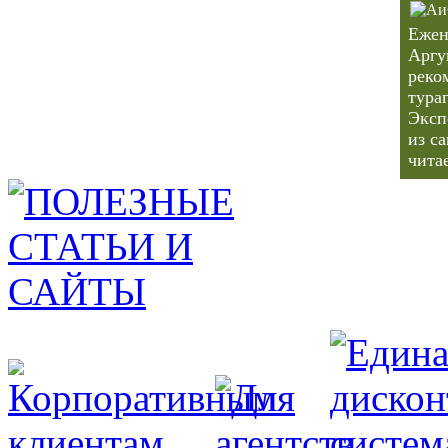
Ежен
Аргу
реко
тура
Эксп
из с
чита