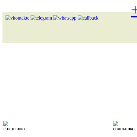
Лоукост (выгодные)
туры