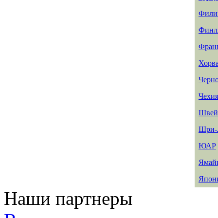
Фили
Финл
Фран
Хорв
Черн
Чехи
Швей
Шри-
ЮАР
Ямай
Япон
Наши партнеры