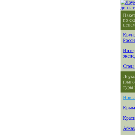
Паке
по ск
ценам
Круиз
Росс
Интер
эксп
Спец 
Лоуко
(выго
туры 
Новы
Крым
Красн
Абхаз