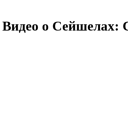
Видео о Сейшелах: 