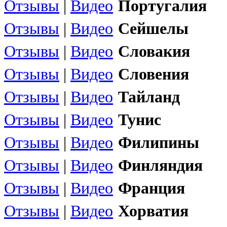
Отзывы
|
Видео
Португалия
Отзывы
|
Видео
Сейшелы
Отзывы
|
Видео
Словакия
Отзывы
|
Видео
Словения
Отзывы
|
Видео
Тайланд
Отзывы
|
Видео
Тунис
Отзывы
|
Видео
Филипины
Отзывы
|
Видео
Финляндия
Отзывы
|
Видео
Франция
Отзывы
|
Видео
Хорватия