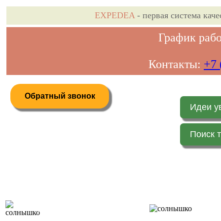
EXPEDEA
- первая система кач
График рабо
Контакты:
+7 
Обратный звонок
Идеи у
Поиск 
Дистанционное бронирование туров
Главная 