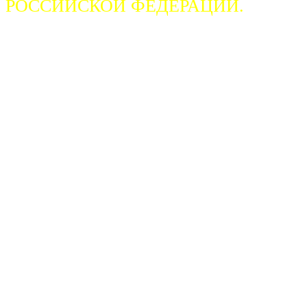
РОССИЙСКОЙ ФЕДЕРАЦИИ.