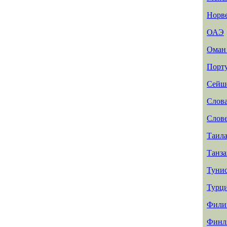
Норв
ОАЭ
Ома
Порт
Сейш
Слов
Слов
Таил
Танз
Туни
Турц
Фили
Финл