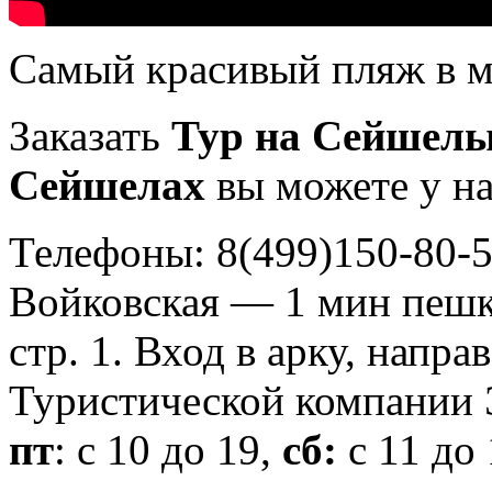
Самый красивый пляж в м
Заказать
Тур на Сейшел
Сейшелах
вы можете у на
Телефоны: 8(499)150-80-5
Войковская — 1 мин пешко
стр. 1. Вход в арку, нап
Туристической компани
пт
: с 10 до 19,
сб:
с 11 до