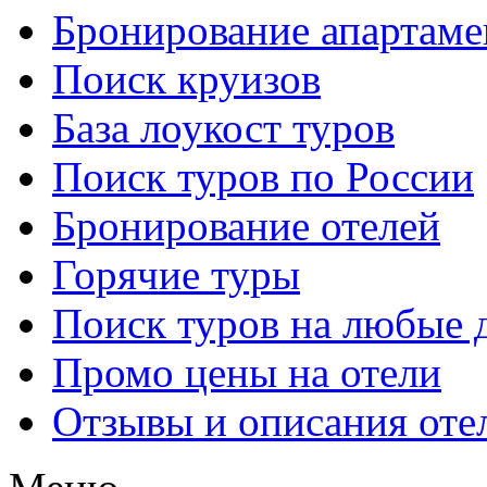
Бронирование апартаме
Поиск круизов
База лоукост туров
Поиск туров по России
Бронирование отелей
Горячие туры
Поиск туров на любые 
Промо цены на отели
Отзывы и описания оте