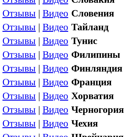
Отзывы
|
Видео
Словения
Отзывы
|
Видео
Тайланд
Отзывы
|
Видео
Тунис
Отзывы
|
Видео
Филипины
Отзывы
|
Видео
Финляндия
Отзывы
|
Видео
Франция
Отзывы
|
Видео
Хорватия
Отзывы
|
Видео
Черногория
Отзывы
|
Видео
Чехия