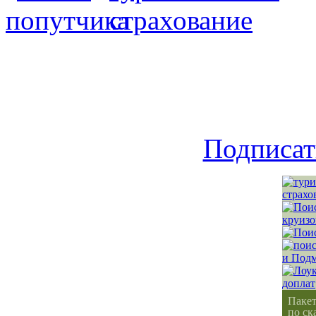
Подписат
Паке
по ск