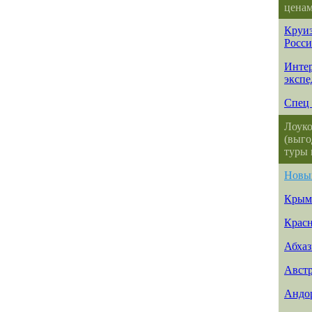
ценам
Круиз
Росс
Интер
эксп
Спец 
Лоуко
(выго
туры 
Новы
Крым
Красн
Абхаз
Авст
Андо