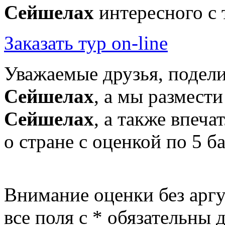
Сейшелах
интересного с 
Заказать тур on-line
Уважаемые друзья, подел
Сейшелах
, а мы размести
Сейшелах
, а также впеч
о стране с оценкой по 5 б
Внимание оценки без арг
все поля с * обязательны 