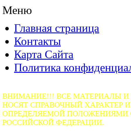
Меню
Главная страница
Контакты
Карта Сайта
Политика конфиденциа
ВНИМАНИЕ!!! ВСЕ МАТЕРИАЛЫ И
НОСЯТ СПРАВОЧНЫЙ ХАРАКТЕР И
ОПРЕДЕЛЯЕМОЙ ПОЛОЖЕНИЯМИ СТ
РОССИЙСКОЙ ФЕДЕРАЦИИ.