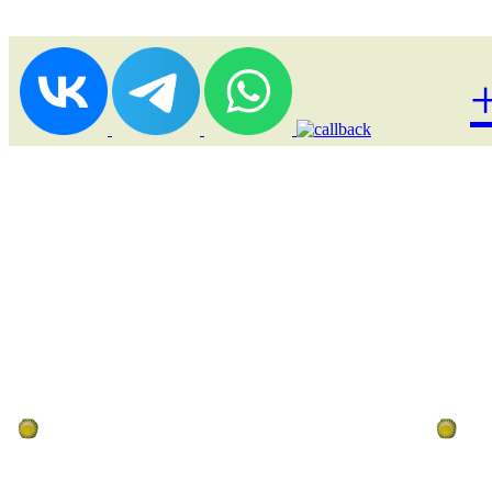
Лоукост (выгодные) туры
По