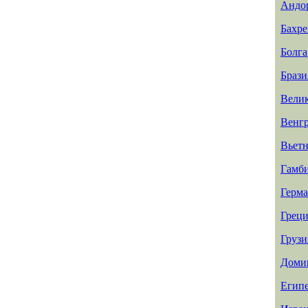
Андо
Бахр
Болга
Брази
Вели
Венг
Вьет
Гамб
Герм
Греци
Грузи
Доми
Егип