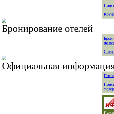
Поиск
Круиз
Бронирование отелей
Брони
по вс
Спец 
Официальная информация 
Посол
Поиск
федер
Ежен