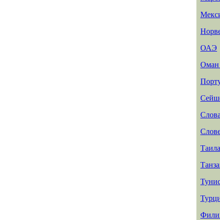
Мекс
Норв
ОАЭ
Ома
Порт
Сейш
Слов
Слов
Таил
Танз
Туни
Турц
Фили