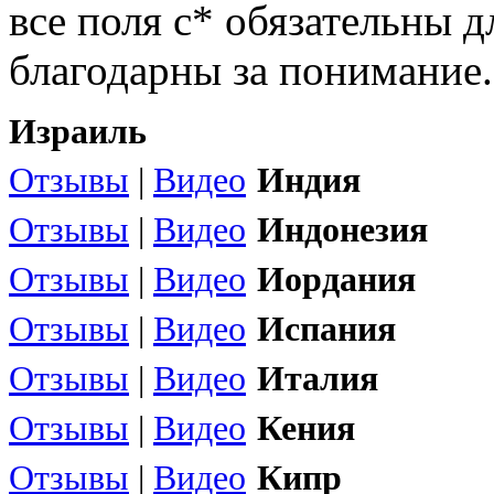
все поля с* обязательны 
благодарны за понимание.
Израиль
Отзывы
|
Видео
Индия
Отзывы
|
Видео
Индонезия
Отзывы
|
Видео
Иордания
Отзывы
|
Видео
Испания
Отзывы
|
Видео
Италия
Отзывы
|
Видео
Кения
Отзывы
|
Видео
Кипр