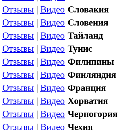
Отзывы
|
Видео
Словакия
Отзывы
|
Видео
Словения
Отзывы
|
Видео
Тайланд
Отзывы
|
Видео
Тунис
Отзывы
|
Видео
Филипины
Отзывы
|
Видео
Финляндия
Отзывы
|
Видео
Франция
Отзывы
|
Видео
Хорватия
Отзывы
|
Видео
Черногория
Отзывы
|
Видео
Чехия