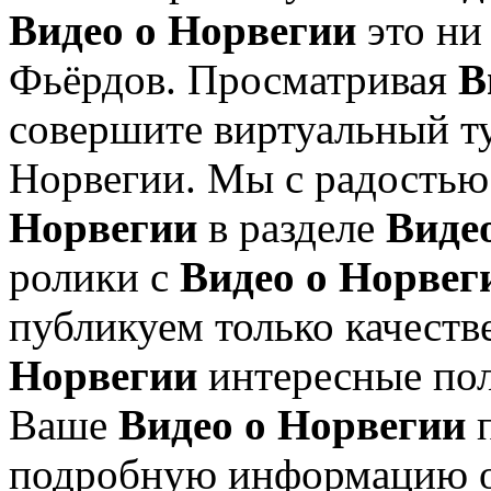
Видео о Норвегии
это ни
Фьёрдов. Просматривая
В
совершите виртуальный т
Норвегии. Мы с радость
Норвегии
в разделе
Видео
ролики с
Видео о Норвег
публикуем только качест
Норвегии
интересные пол
Ваше
Видео о Норвегии
п
подробную информацию о