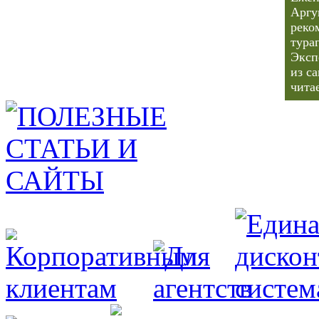
Аргу
реко
тура
Эксп
из с
чита