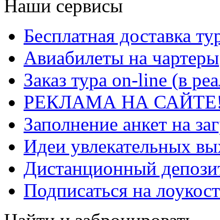
Наши сервисы
Бесплатная доставка ту
Авиабилеты на чартеры
Заказ тура on-line (в р
РЕКЛАМА НА САЙТЕ
Заполнение анкет на за
Идеи увлекательных в
Дистанционный депозит
Подписаться на лоукост