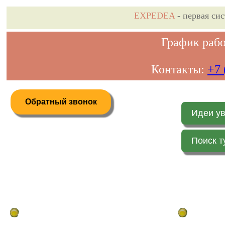
EXPEDEA
- первая си
График рабо
Контакты:
+7 
Обратный звонок
Идеи у
Поиск т
Дистанционное бронирование туров
Главная стр