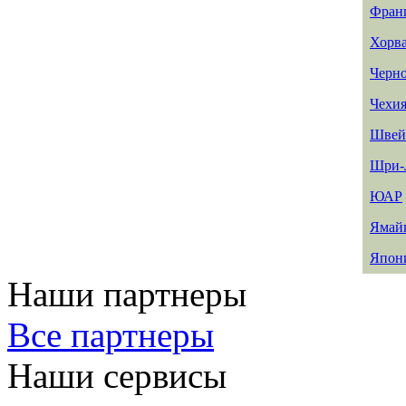
Фран
Хорв
Черн
Чехи
Швей
Шри-
ЮАР
Ямай
Япон
Наши партнеры
Все партнеры
Наши сервисы