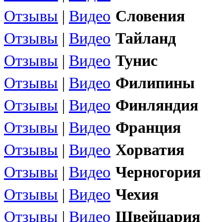
Отзывы
|
Видео
Словения
Отзывы
|
Видео
Тайланд
Отзывы
|
Видео
Тунис
Отзывы
|
Видео
Филипины
Отзывы
|
Видео
Финляндия
Отзывы
|
Видео
Франция
Отзывы
|
Видео
Хорватия
Отзывы
|
Видео
Черногория
Отзывы
|
Видео
Чехия
Отзывы
|
Видео
Швейцария