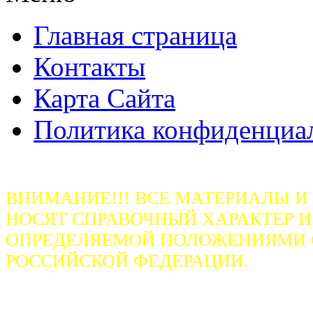
Главная страница
Контакты
Карта Сайта
Политика конфиденциа
ВНИМАНИЕ!!! ВСЕ МАТЕРИАЛЫ И
НОСЯТ СПРАВОЧНЫЙ ХАРАКТЕР И
ОПРЕДЕЛЯЕМОЙ ПОЛОЖЕНИЯМИ СТ
РОССИЙСКОЙ ФЕДЕРАЦИИ.