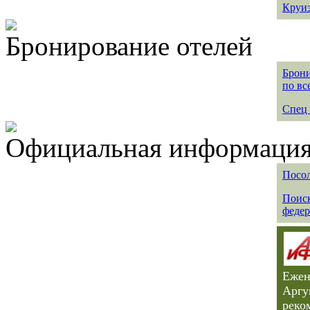
Круиз
Бронирование отелей
Брони
по вс
Спец 
Официальная информация 
Посол
Поиск
федер
Ежен
Аргу
реко