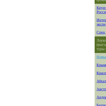
Круиз
Росс
Интер
эксп
Спец 
Лоуко
(выго
туры 
Новы
Крым
Красн
Абхаз
Авст
Андо
Бахр