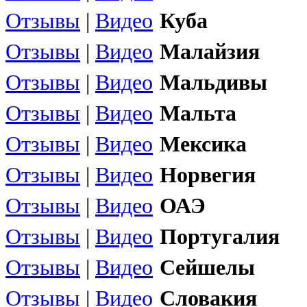
Отзывы
|
Видео
Куба
Отзывы
|
Видео
Малайзия
Отзывы
|
Видео
Мальдивы
Отзывы
|
Видео
Мальта
Отзывы
|
Видео
Мексика
Отзывы
|
Видео
Норвегия
Отзывы
|
Видео
ОАЭ
Отзывы
|
Видео
Португалия
Отзывы
|
Видео
Сейшелы
Отзывы
|
Видео
Словакия