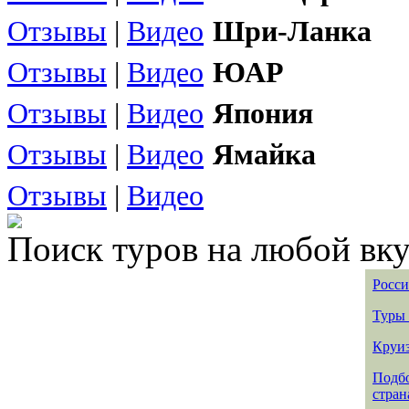
Отзывы
|
Видео
Шри-Ланка
Отзывы
|
Видео
ЮАР
Отзывы
|
Видео
Япония
Отзывы
|
Видео
Ямайка
Отзывы
|
Видео
Поиск туров на любой вку
Росси
Туры 
Круиз
Подбо
стран