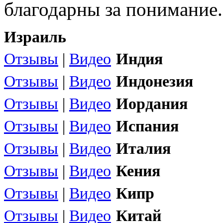
благодарны за понимание.
Израиль
Отзывы
|
Видео
Индия
Отзывы
|
Видео
Индонезия
Отзывы
|
Видео
Иордания
Отзывы
|
Видео
Испания
Отзывы
|
Видео
Италия
Отзывы
|
Видео
Кения
Отзывы
|
Видео
Кипр
Отзывы
|
Видео
Китай