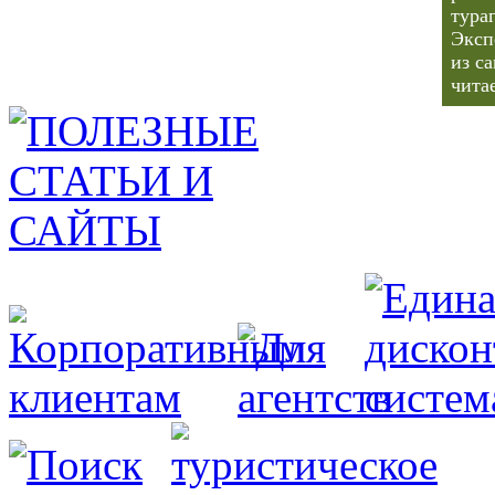
тура
Эксп
из с
чита