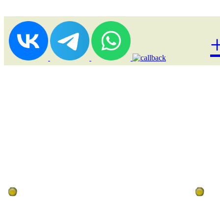
Лоукост (выгодные) туры
По