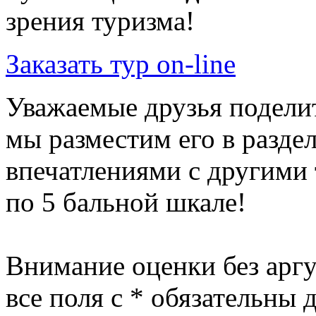
зрения туризма!
Заказать тур on-line
Уважаемые друзья подели
мы разместим его в разде
впечатлениями с другими 
по 5 бальной шкале!
Внимание оценки без арг
все поля с * обязательны 