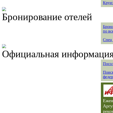
Круиз
Бронирование отелей
Брони
по вс
Спец 
Официальная информация 
Посол
Поиск
федер
Ежен
Аргу
реко