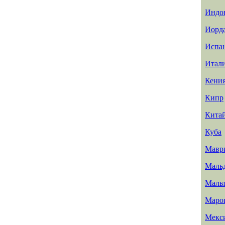
Индо
Иорд
Испа
Итал
Кени
Кипр
Кита
Куба
Мавр
Маль
Маль
Маро
Мекс