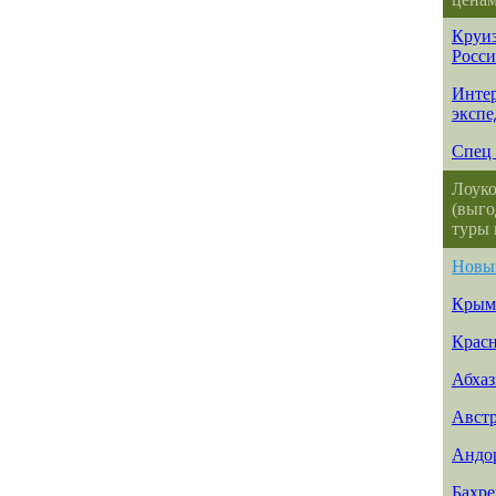
Круиз
Росс
Интер
эксп
Спец 
Лоуко
(выго
туры 
Новы
Крым
Красн
Абхаз
Авст
Андо
Бахр