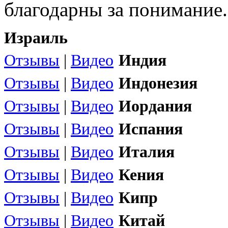
благодарны за понимание.
Израиль
Отзывы
|
Видео
Индия
Отзывы
|
Видео
Индонезия
Отзывы
|
Видео
Иордания
Отзывы
|
Видео
Испания
Отзывы
|
Видео
Италия
Отзывы
|
Видео
Кения
Отзывы
|
Видео
Кипр
Отзывы
|
Видео
Китай