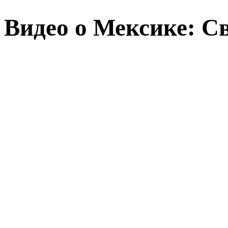
Видео о Мексике: С