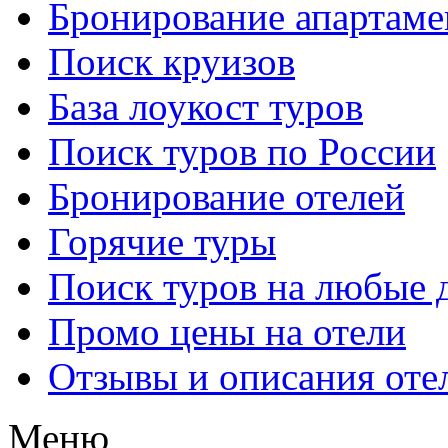
Бронирование апартаме
Поиск круизов
База лоукост туров
Поиск туров по России
Бронирование отелей
Горячие туры
Поиск туров на любые 
Промо цены на отели
Отзывы и описания оте
Меню