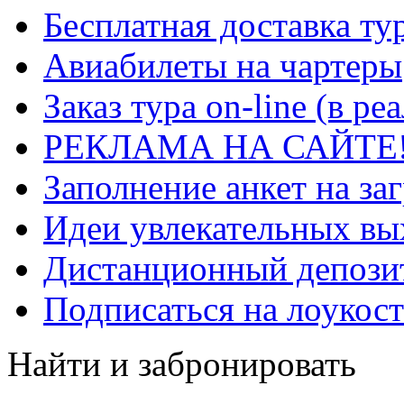
Бесплатная доставка ту
Авиабилеты на чартеры
Заказ тура on-line (в р
РЕКЛАМА НА САЙТЕ
Заполнение анкет на за
Идеи увлекательных в
Дистанционный депозит
Подписаться на лоукост
Найти и забронировать