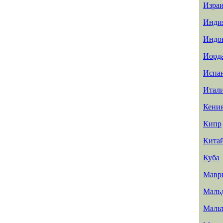
Изра
Инди
Индо
Иорд
Испа
Итал
Кени
Кипр
Кита
Куба
Мавр
Маль
Маль