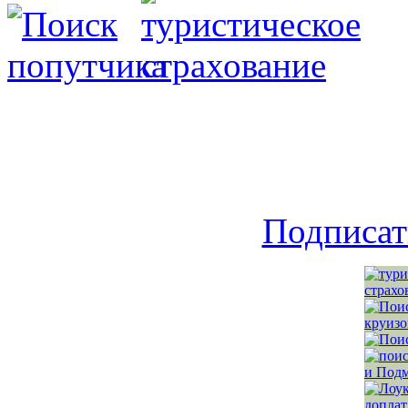
Подписат