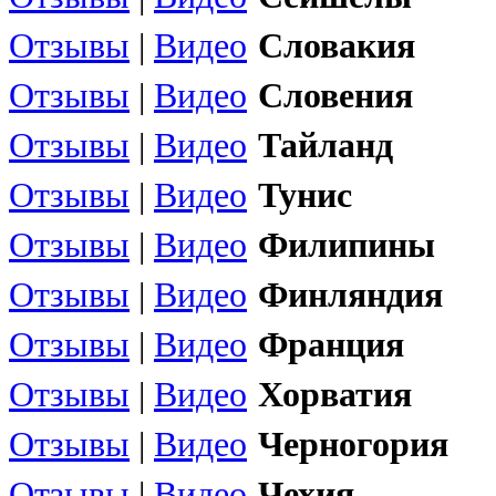
Отзывы
|
Видео
Словакия
Отзывы
|
Видео
Словения
Отзывы
|
Видео
Тайланд
Отзывы
|
Видео
Тунис
Отзывы
|
Видео
Филипины
Отзывы
|
Видео
Финляндия
Отзывы
|
Видео
Франция
Отзывы
|
Видео
Хорватия
Отзывы
|
Видео
Черногория
Отзывы
|
Видео
Чехия