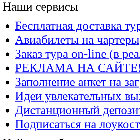
Наши сервисы
Бесплатная доставка ту
Авиабилеты на чартеры
Заказ тура on-line (в р
РЕКЛАМА НА САЙТЕ
Заполнение анкет на за
Идеи увлекательных в
Дистанционный депозит
Подписаться на лоукост