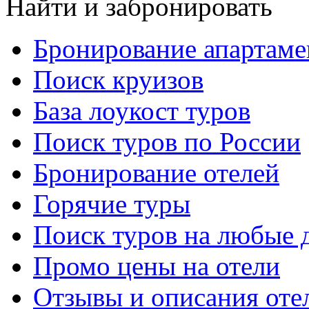
Найти и забронировать
Бронирование апартаме
Поиск круизов
База лоукост туров
Поиск туров по России
Бронирование отелей
Горячие туры
Поиск туров на любые 
Промо цены на отели
Отзывы и описания оте