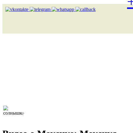
Лоукост (выгодные) туры