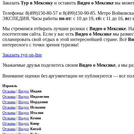
Заказать
Тур в Мексику
и оставить
Видео о Мексике
вы может
Телефоны: 8(499)150-80-57 и 8(499)150-90-85. Метро Войковск
ЭКСПЕДИЯ. Часы работы
пн-пт
: с 10 до 19,
сб:
с 11 до 16,
вс:
в
Мы стремимся отбирать лучшие ролики с
Видео о Мексике
. Н
посетителям сайта. Если у вас есть
Видео о Мексике
мы размес
спланировать свой отдых в этой интереснейшей стране. Всё
Ви
интересного с точки зрения туризма!
Заказать тур on-line
Уважаемые друзья поделитесь своим
Видео о Мексике
, а мы р
Внимание оценки без аргументации не публикуются — все поля
Израиль
Отзывы
|
Видео
Индия
Отзывы
|
Видео
Индонезия
Отзывы
|
Видео
Иордания
Отзывы
|
Видео
Испания
Отзывы
|
Видео
Италия
Отзывы
|
Видео
Кения
Отзывы
|
Видео
Кипр
Отзывы
|
Видео
Китай