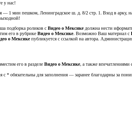
е у нас!
ая — 1 мин пешком, Ленинградское ш. д. 8/2 стр. 1. Вход в арк
ыходной!
аша подборка роликов с
Видео о Мексике
должна нести иформат
тим его в рубрике
Видео о Мексике
. Возможно Ваш материал с
део о
Мексике
публикуется с ссылкой на автора. Администрация
азместим его в разделе
Видео о Мексике
, а также впечатлениями 
 с * обязательны для заполнения — заранее благодарны за пони