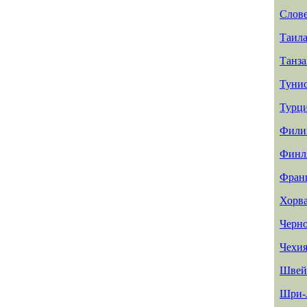
Слов
Таил
Танз
Туни
Турц
Фили
Финл
Фран
Хорв
Черн
Чехи
Швей
Шри-