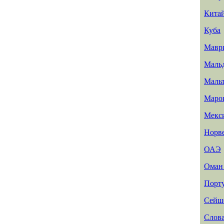
Кита
Куба
Мавр
Маль
Маль
Маро
Мекс
Норв
ОАЭ
Ома
Порт
Сейш
Слов