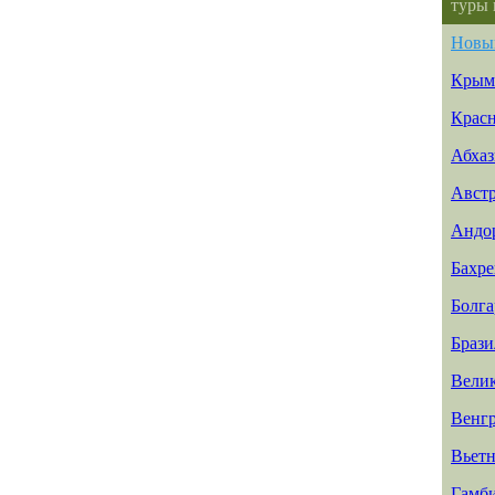
туры 
Новы
Крым
Красн
Абхаз
Авст
Андо
Бахр
Болга
Брази
Вели
Венг
Вьет
Гамб