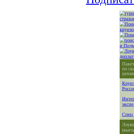
Паке
по ск
ценам
Круиз
Росс
Интер
эксп
Спец 
Лоуко
(выго