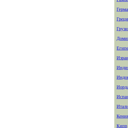
Герм
Греци
Грузи
Доми
Егип
Изра
Инди
Индо
Иорд
Испа
Итал
Кени
Кипр