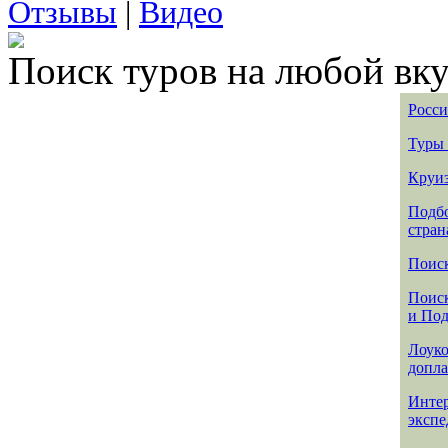
Отзывы
|
Видео
Поиск туров на любой вку
Росси
Туры 
Круиз
Подбо
стран
Поиск
Поиск
и По
Лоуко
допла
Интер
эксп