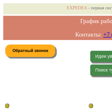
EXPEDEA
- первая си
График рабо
Контакты:
+7 
Обратный звонок
Идеи у
Поиск т
Дистанционное бронирование туров
Главная стр