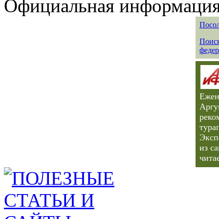
Официальная информация 
Посол
Поиск
федер
Ежен
Аргу
реко
тура
Эксп
из с
чита