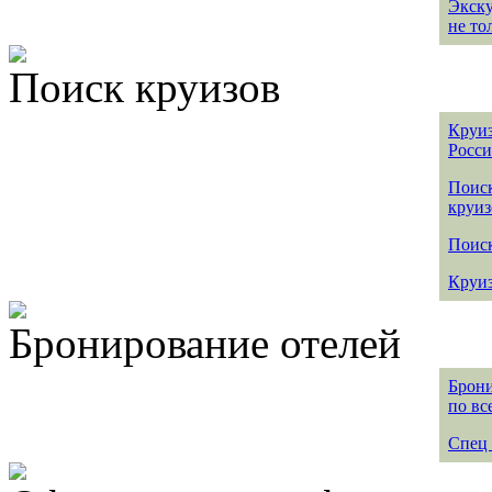
Экск
не то
Поиск круизов
Круиз
Росс
Поис
круиз
Поиск
Круиз
Бронирование отелей
Брони
по вс
Спец 