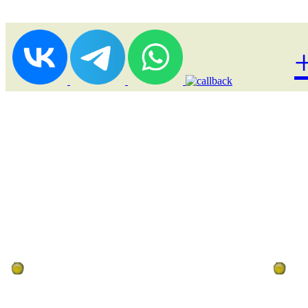
Лоукост (выгодные) туры
По