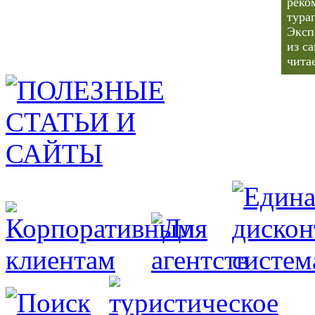
реко
тура
Эксп
из с
чита