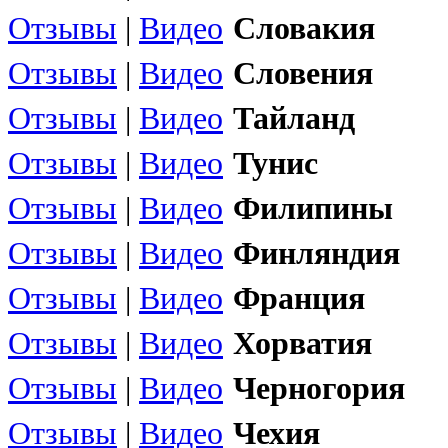
Отзывы
|
Видео
Словакия
Отзывы
|
Видео
Словения
Отзывы
|
Видео
Тайланд
Отзывы
|
Видео
Тунис
Отзывы
|
Видео
Филипины
Отзывы
|
Видео
Финляндия
Отзывы
|
Видео
Франция
Отзывы
|
Видео
Хорватия
Отзывы
|
Видео
Черногория
Отзывы
|
Видео
Чехия