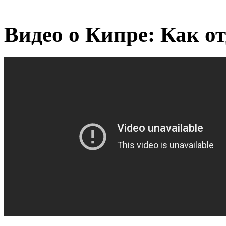
Видео о Кипре: Как от