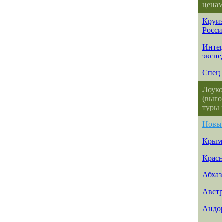
ценам
Круиз
Росс
Интер
эксп
Спец 
Лоуко
(выго
туры 
Новы
Крым
Красн
Абхаз
Авст
Андо