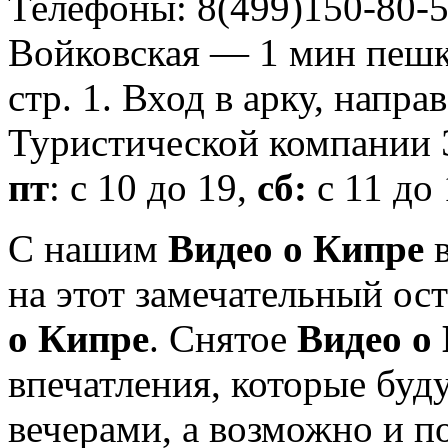
Телефоны: 8(499)150-80-5
Войковская — 1 мин пешко
стр. 1. Вход в арку, нап
Туристической компани
пт
: с 10 до 19,
сб:
с 11 до
С нашим
Видео о Кипре
в
на этот замечательный ос
о
Кипре
. Снятое
Видео о
впечатления, которые буд
вечерами, а возможно и п