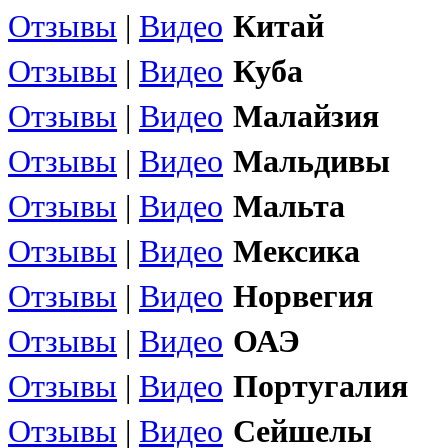
Отзывы
|
Видео
Китай
Отзывы
|
Видео
Куба
Отзывы
|
Видео
Малайзия
Отзывы
|
Видео
Мальдивы
Отзывы
|
Видео
Мальта
Отзывы
|
Видео
Мексика
Отзывы
|
Видео
Норвегия
Отзывы
|
Видео
ОАЭ
Отзывы
|
Видео
Португалия
Отзывы
|
Видео
Сейшелы