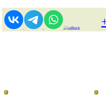
Лоукост (выгодные) туры
По