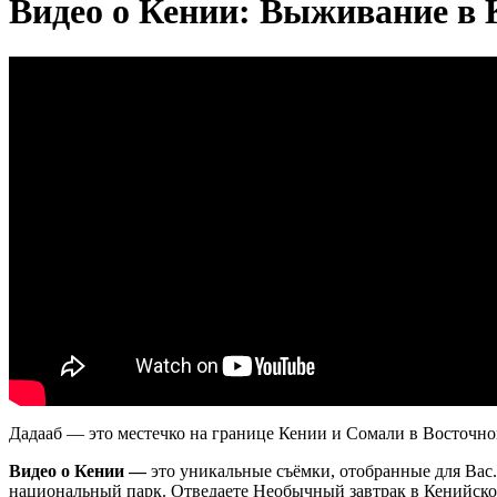
Видео о Кении: Выживание в 
Дадааб — это местечко на границе Кении и Сомали в Восточно
Видео о Кении —
это уникальные съёмки, отобранные для Вас
национальный парк. Отведаете Необычный завтрак в Кенийской