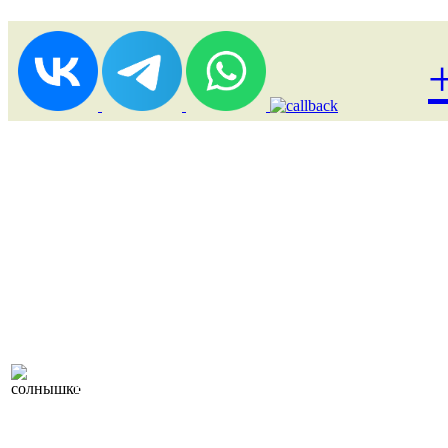
Лоукост (выгодные) туры