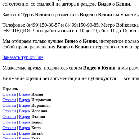
естественно, со ссылкой на автора в разделе
Видео о Кении
.
Заказать
Тур в Кению
и разместить
Видео о Кении
вы можете у
Телефоны: 8(499)150-80-57 и 8(499)150-90-85. Метро Войковск
ЭКСПЕДИЯ. Часы работы
пн-пт
: с 10 до 19,
сб:
с 11 до 16,
вс:
в
Мы отбираем только лучшее
Видео о Кении
, интересное польз
собой право размещения
Видео о Кении
интересного с точки з
Заказать тур on-line
Уважаемые друзья, поделитесь своим
Видео о Кении
, а мы раз
Внимание оценки без аргументации не публикуются — все поля
Израиль
Отзывы
|
Видео
Индия
Отзывы
|
Видео
Индонезия
Отзывы
|
Видео
Иордания
Отзывы
|
Видео
Испания
Отзывы
|
Видео
Италия
Отзывы
|
Видео
Кения
Отзывы
|
Видео
Кипр
Отзывы
|
Видео
Китай
Отзывы
|
Видео
Куба