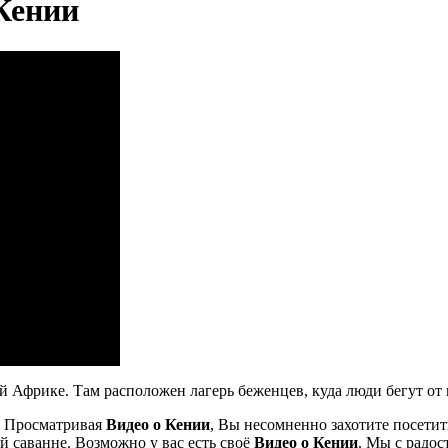
Кении
й Африке. Там расположен лагерь беженцев, куда люди бегут от
. Просматривая
Видео о Кении
, Вы несомненно захотите посетит
 саванне. Возможно у вас есть своё
Видео о Кении
. Мы с радо