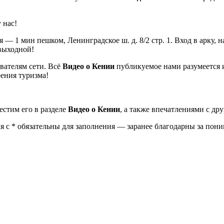
 нас!
ая — 1 мин пешком, Ленинградское ш. д. 8/2 стр. 1. Вход в арк
ыходной!
ователям сети. Всё
Видео о Кении
публикуемое нами разумеется и
рения туризма!
местим его в разделе
Видео о Кении
, а также впечатлениями с др
 с * обязательны для заполнения — заранее благодарны за пони