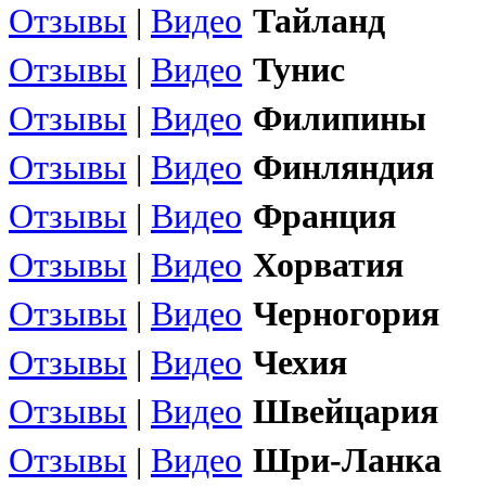
Отзывы
|
Видео
Тайланд
Отзывы
|
Видео
Тунис
Отзывы
|
Видео
Филипины
Отзывы
|
Видео
Финляндия
Отзывы
|
Видео
Франция
Отзывы
|
Видео
Хорватия
Отзывы
|
Видео
Черногория
Отзывы
|
Видео
Чехия
Отзывы
|
Видео
Швейцария
Отзывы
|
Видео
Шри-Ланка