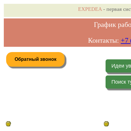
EXPEDEA
- первая си
График рабо
Контакты:
+7 
Обратный звонок
Идеи у
Поиск т
Дистанционное бронирование туров
Главная стр