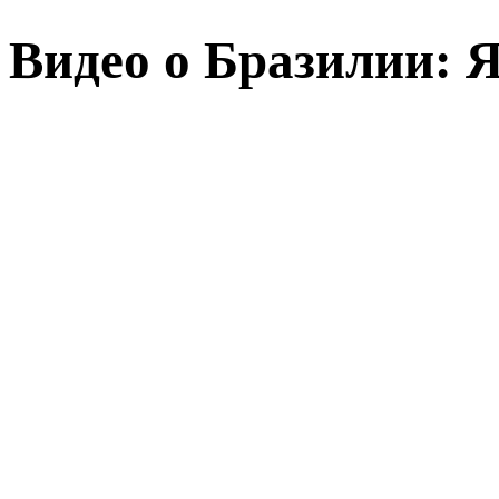
Видео о Бразилии: 