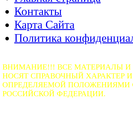
Контакты
Карта Сайта
Политика конфиденциа
ВНИМАНИЕ!!! ВСЕ МАТЕРИАЛЫ И
НОСЯТ СПРАВОЧНЫЙ ХАРАКТЕР И
ОПРЕДЕЛЯЕМОЙ ПОЛОЖЕНИЯМИ СТ
РОССИЙСКОЙ ФЕДЕРАЦИИ.