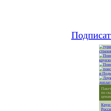
Подписат
Паке
по ск
ценам
Круиз
Росс