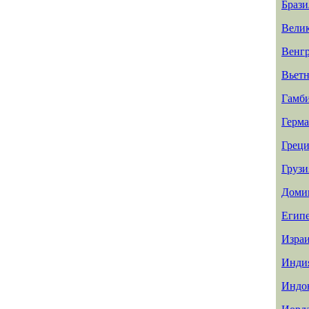
Брази
Вели
Венг
Вьет
Гамб
Герм
Греци
Грузи
Доми
Егип
Изра
Инди
Индо