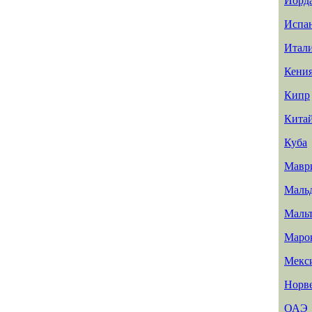
Иорд
Испа
Итал
Кени
Кипр
Кита
Куба
Мавр
Маль
Маль
Маро
Мекс
Норв
ОАЭ