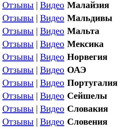
Отзывы
|
Видео
Малайзия
Отзывы
|
Видео
Мальдивы
Отзывы
|
Видео
Мальта
Отзывы
|
Видео
Мексика
Отзывы
|
Видео
Норвегия
Отзывы
|
Видео
ОАЭ
Отзывы
|
Видео
Португалия
Отзывы
|
Видео
Сейшелы
Отзывы
|
Видео
Словакия
Отзывы
|
Видео
Словения