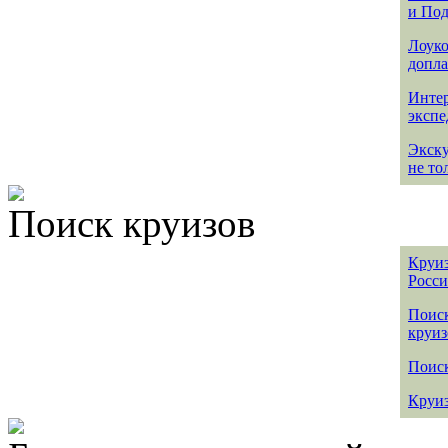
и По
Лоуко
допла
Интер
эксп
Экск
не то
Поиск круизов
Круиз
Росс
Поис
круиз
Поиск
Круиз