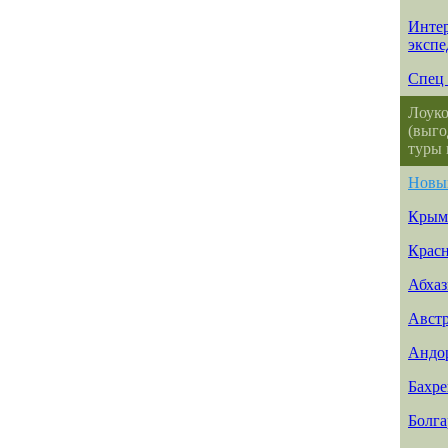
Интер
эксп
Спец 
Лоуко
(выго
туры 
Новы
Крым
Красн
Абхаз
Авст
Андо
Бахр
Болга