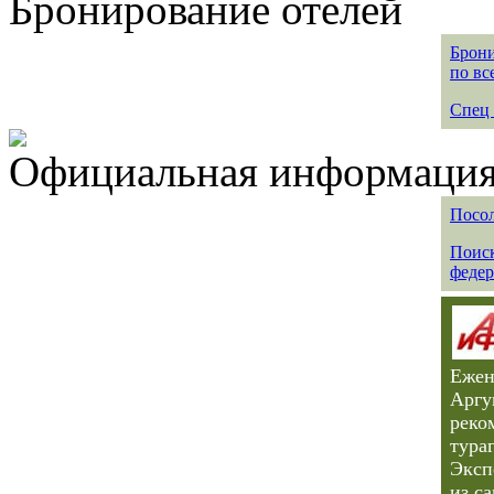
Бронирование отелей
Брони
по вс
Спец 
Официальная информация 
Посол
Поиск
федер
Ежен
Аргу
реко
тура
Эксп
из с