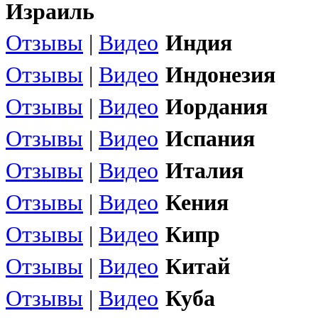
Израиль
Отзывы
|
Видео
Индия
Отзывы
|
Видео
Индонезия
Отзывы
|
Видео
Иордания
Отзывы
|
Видео
Испания
Отзывы
|
Видео
Италия
Отзывы
|
Видео
Кения
Отзывы
|
Видео
Кипр
Отзывы
|
Видео
Китай
Отзывы
|
Видео
Куба