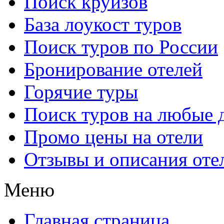
Поиск круизов
База лоукост туров
Поиск туров по России
Бронирование отелей
Горячие туры
Поиск туров на любые 
Промо цены на отели
Отзывы и описания оте
Меню
Главная страница