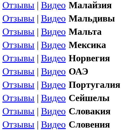
Отзывы
|
Видео
Малайзия
Отзывы
|
Видео
Мальдивы
Отзывы
|
Видео
Мальта
Отзывы
|
Видео
Мексика
Отзывы
|
Видео
Норвегия
Отзывы
|
Видео
ОАЭ
Отзывы
|
Видео
Португалия
Отзывы
|
Видео
Сейшелы
Отзывы
|
Видео
Словакия
Отзывы
|
Видео
Словения