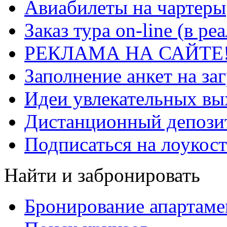
Авиабилеты на чартеры
Заказ тура on-line (в р
РЕКЛАМА НА САЙТЕ
Заполнение анкет на за
Идеи увлекательных в
Дистанционный депозит
Подписаться на лоукост
Найти и забронировать
Бронирование апартаме