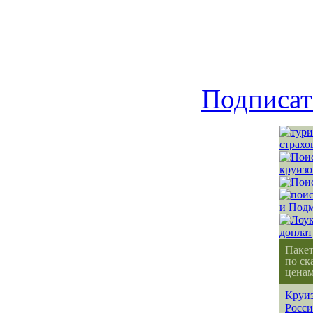
Подписат
Паке
по ск
ценам
Круиз
Росс