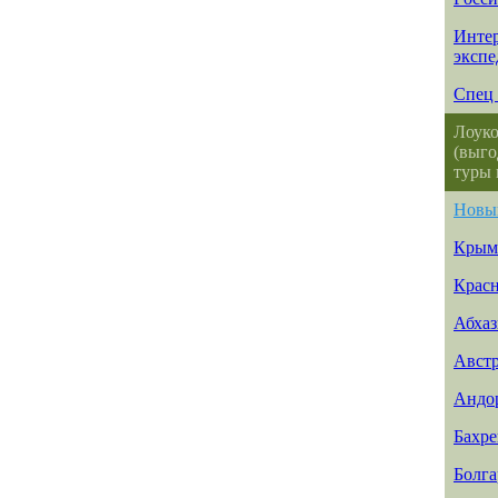
Интер
эксп
Спец 
Лоуко
(выго
туры 
Новы
Крым
Красн
Абхаз
Авст
Андо
Бахр
Болга