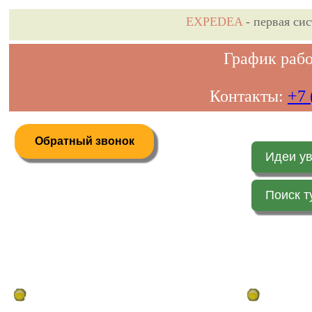
EXPEDEA
- первая си
График рабо
Контакты:
+7 
Обратный звонок
Идеи у
Поиск т
Дистанционное бронирование туров
Главная стр