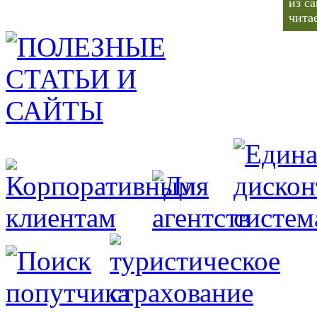
из с
чита