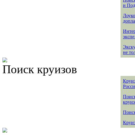
и По
Лоуко
допла
Интер
эксп
Экск
не то
Поиск круизов
Круиз
Росс
Поис
круиз
Поиск
Круиз