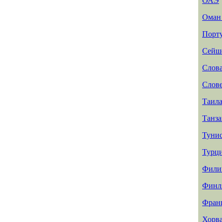
ОАЭ
Ома
Порт
Сейш
Слов
Слов
Таил
Танз
Туни
Турц
Фили
Финл
Фран
Хорв