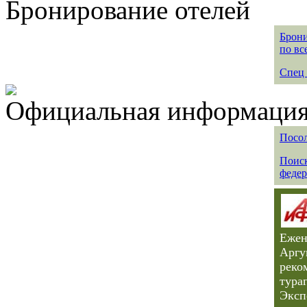
Бронирование отелей
Брони
по вс
Спец 
Официальная информация 
Посол
Поиск
федер
Ежен
Аргу
реко
тура
Эксп