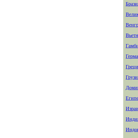
Брази
Вели
Венг
Вьет
Гамб
Герм
Греци
Грузи
Доми
Егип
Изра
Инди
Индо