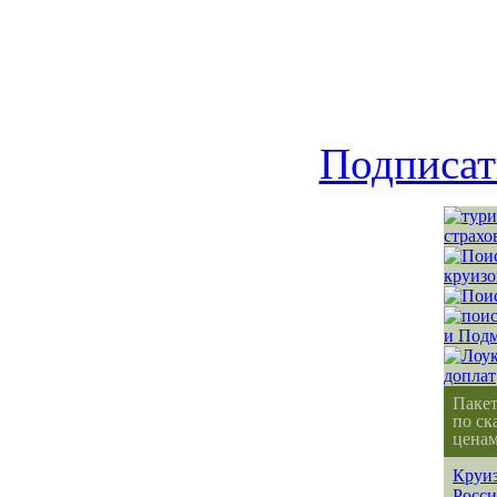
Подписат
Паке
по ск
ценам
Круиз
Росс