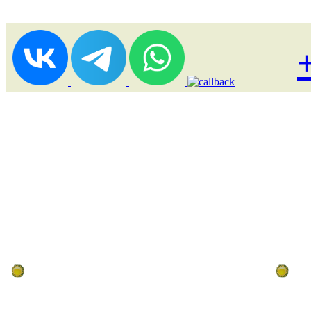
Лоукост (выгодные) туры
По