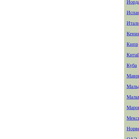
Иорд
Испа
Итал
Кени
Кипр
Кита
Куба
Мавр
Маль
Маль
Маро
Мекс
Норв