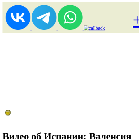
Лоукост (выгодные) туры
Видео об Испании: Валенсия