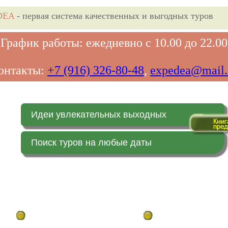
DEA
- первая система качественных и выгодных туров
График работы: ежедневно с 10.00 до 22.00
онтакты:
+7 (916) 326-80-48
,
expedea@mail.
Идеи увлекательных выходных
Поиск туров на любые даты
Главная страница
Заказ on-line (в реальн