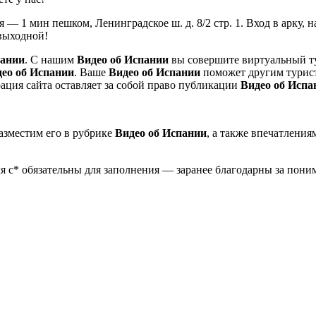
ая — 1 мин пешком, Ленинградское ш. д. 8/2 стр. 1. Вход в арк
ыходной!
пании
. С нашим
Видео об Испании
вы совершите виртуальный ту
ео об Испании
. Ваше
Видео об Испании
поможет другим турист
ация сайта оставляет за собой право публикации
Видео об Испа
разместим его в рубрике
Видео об Испании
, а также впечатления
 с* обязательны для заполнения — заранее благодарны за пони