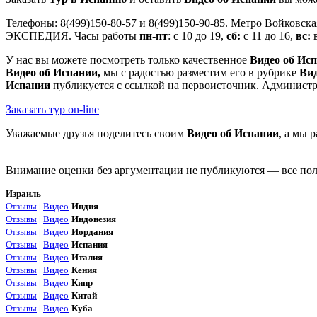
Телефоны: 8(499)150-80-57 и 8(499)150-90-85. Метро Войковск
ЭКСПЕДИЯ. Часы работы
пн-пт
: с 10 до 19,
сб:
с 11 до 16,
вс:
в
У нас вы можете посмотреть только качественное
Видео об Ис
Видео об Испании,
мы с радостью разместим его в рубрике
Вид
Испании
публикуется с ссылкой на первоисточник. Администр
Заказать тур on-line
Уважаемые друзья поделитесь своим
Видео об Испании
, а мы 
Внимание оценки без аргументации не публикуются — все поля
Израиль
Отзывы
|
Видео
Индия
Отзывы
|
Видео
Индонезия
Отзывы
|
Видео
Иордания
Отзывы
|
Видео
Испания
Отзывы
|
Видео
Италия
Отзывы
|
Видео
Кения
Отзывы
|
Видео
Кипр
Отзывы
|
Видео
Китай
Отзывы
|
Видео
Куба