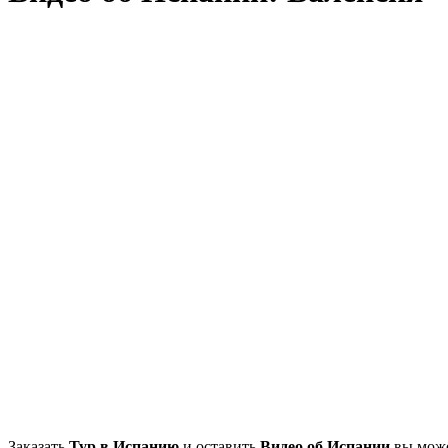
Заказать
Тур в Испанию
и оставить
Видео об Испании
вы може