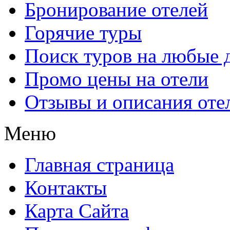
Бронирование отелей
Горячие туры
Поиск туров на любые 
Промо цены на отели
Отзывы и описания оте
Меню
Главная страница
Контакты
Карта Сайта