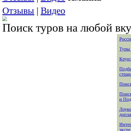
Отзывы
|
Видео
Поиск туров на любой вку
Росси
Туры 
Круиз
Подбо
стран
Поиск
Поиск
и По
Лоуко
допла
Интер
эксп