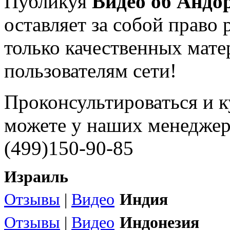
Публикуя
Видео об Андо
оставляет за собой право
только качественных мат
пользователям сети!
Проконсультироваться и 
можете у наших менеджеро
(499)150-90-85
Израиль
Отзывы
|
Видео
Индия
Отзывы
|
Видео
Индонезия