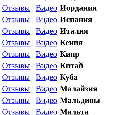
Отзывы
|
Видео
Иордания
Отзывы
|
Видео
Испания
Отзывы
|
Видео
Италия
Отзывы
|
Видео
Кения
Отзывы
|
Видео
Кипр
Отзывы
|
Видео
Китай
Отзывы
|
Видео
Куба
Отзывы
|
Видео
Малайзия
Отзывы
|
Видео
Мальдивы
Отзывы
|
Видео
Мальта