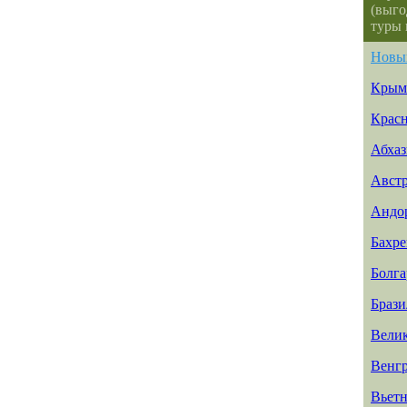
(выго
туры 
Новы
Крым
Красн
Абхаз
Авст
Андо
Бахр
Болга
Брази
Вели
Венг
Вьет