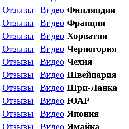
Отзывы
|
Видео
Финляндия
Отзывы
|
Видео
Франция
Отзывы
|
Видео
Хорватия
Отзывы
|
Видео
Черногория
Отзывы
|
Видео
Чехия
Отзывы
|
Видео
Швейцария
Отзывы
|
Видео
Шри-Ланка
Отзывы
|
Видео
ЮАР
Отзывы
|
Видео
Япония
Отзывы
|
Видео
Ямайка