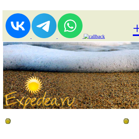
Лоукост (выгодные) туры
По