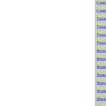
Слов
Слов
Таил
Танз
Туни
Турц
Фили
Финл
Фран
Хорв
Черн
Чехи
Швей