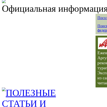
Официальная информация 
Посол
Поиск
федер
Ежен
Аргу
реко
тура
Эксп
из с
чита