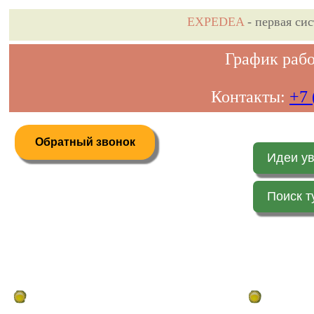
EXPEDEA
- первая си
График рабо
Контакты:
+7 
Обратный звонок
Идеи у
Поиск т
Дистанционное бронирование туров
Главная стр