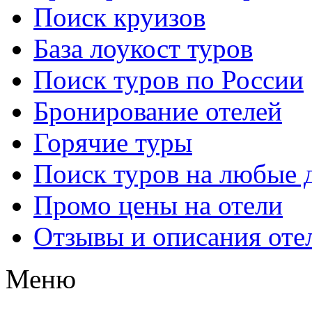
Поиск круизов
База лоукост туров
Поиск туров по России
Бронирование отелей
Горячие туры
Поиск туров на любые 
Промо цены на отели
Отзывы и описания оте
Меню