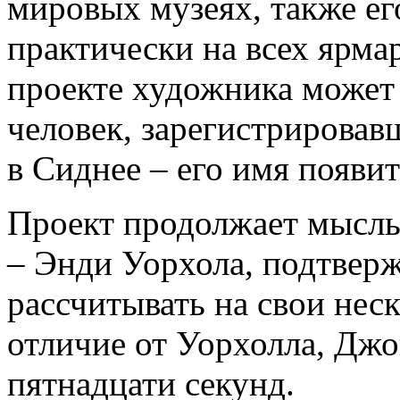
мировых музеях, также ег
практически на всех ярма
проекте художника может
человек, зарегистрировав
в Сиднее – его имя появит
Проект продолжает мысль
– Энди Уорхола, подтвер
рассчитывать на свои неск
отличие от Уорхолла, Джон
пятнадцати секунд.