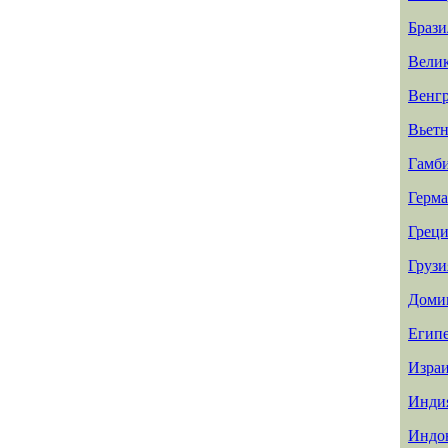
Брази
Вели
Венг
Вьет
Гамб
Герм
Греци
Грузи
Доми
Егип
Изра
Инди
Индо