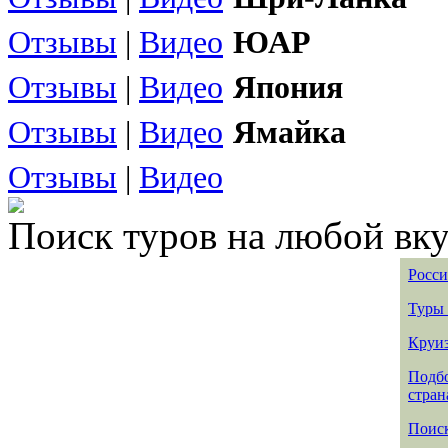
Отзывы
|
Видео
ЮАР
Отзывы
|
Видео
Япония
Отзывы
|
Видео
Ямайка
Отзывы
|
Видео
Поиск туров на любой вку
Росси
Туры 
Круиз
Подбо
стран
Поиск