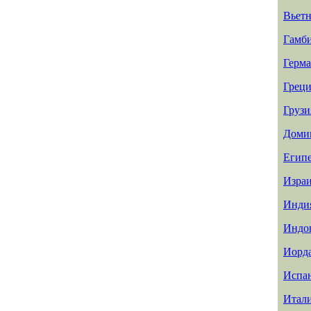
Вьет
Гамб
Герм
Греци
Грузи
Доми
Егип
Изра
Инди
Индо
Иорд
Испа
Итал