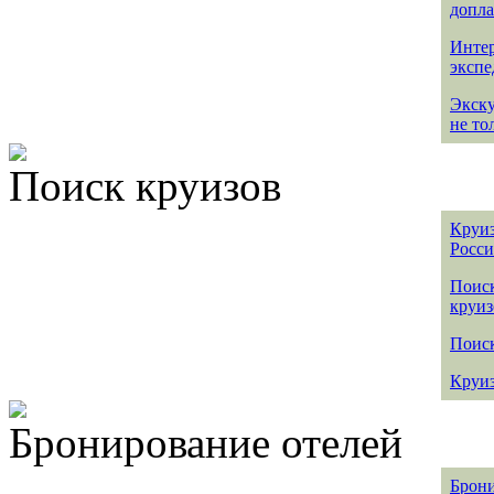
допла
Интер
эксп
Экск
не то
Поиск круизов
Круиз
Росс
Поис
круиз
Поиск
Круиз
Бронирование отелей
Брони