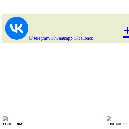
Лоукост (выгодные)
туры