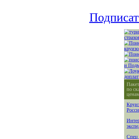
Подписат
Паке
по ск
ценам
Круиз
Росс
Интер
эксп
Спец 