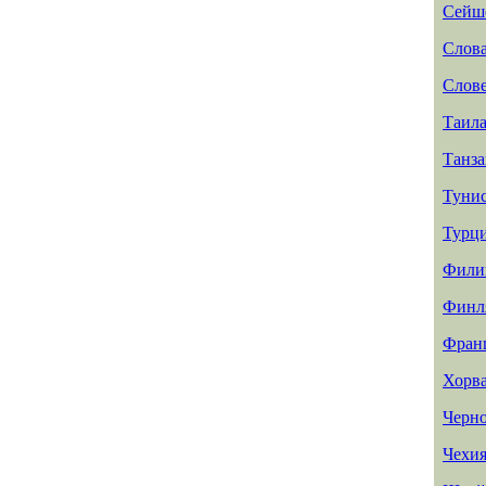
Сейш
Слов
Слов
Таил
Танз
Туни
Турц
Фили
Финл
Фран
Хорв
Черн
Чехи