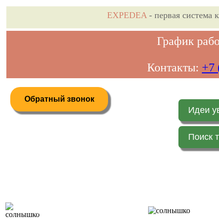
EXPEDEA
- первая система 
График рабо
Контакты:
+7 
Обратный звонок
Идеи у
Поиск 
Дистанционное бронирование туров
Главная 