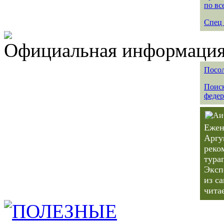
по вс
Спец 
Официальная информация 
Посол
Поиск
федер
Ежен
Аргу
реко
тура
Эксп
из с
чита