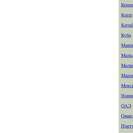
Кени
Кипр
Кита
Куба
Мавр
Маль
Маль
Маро
Мекс
Норв
ОАЭ
Ома
Порт