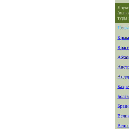
Лоуко
(выго
туры 
Новы
Крым
Красн
Абхаз
Авст
Андо
Бахр
Болга
Брази
Вели
Венг