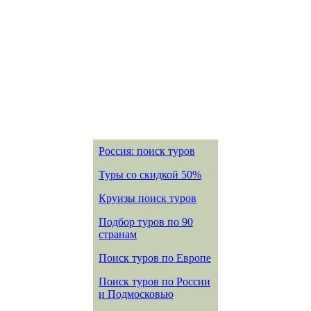
Россия: поиск туров
Туры со скидкой 50%
Круизы поиск туров
Подбор туров по 90
странам
Поиск туров по Европе
Поиск туров по России
и Подмосковью