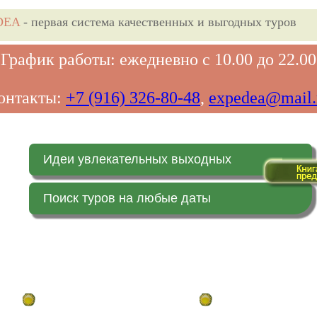
DEA
- первая система качественных и выгодных туров
График работы: ежедневно с 10.00 до 22.00
онтакты:
+7 (916) 326-80-48
,
expedea@mail.
Идеи увлекательных выходных
Поиск туров на любые даты
Главная страница
Заказ on-line (в реальн