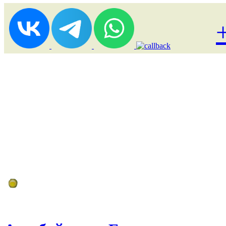
Лоукост (выгодные) туры